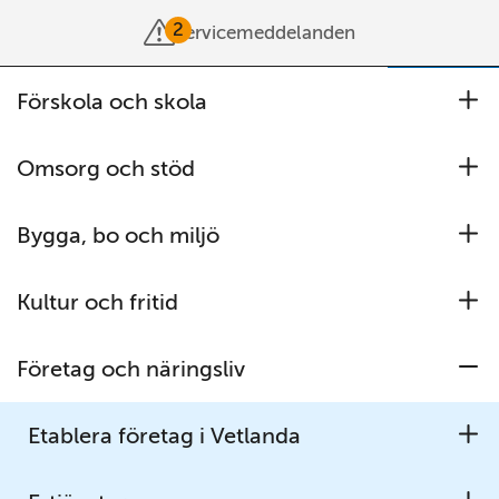
2
Servicemeddelanden
Förskola och skola
Meny
Sök
U
Stäng meny
Omsorg och stöd
Startsida
/
Företag och näringsliv
/
U
Service till företag
/
Regler och tillstånd
/
Miljö och natur
Bygga, bo och miljö
U
Miljö och natur
Kultur och fritid
U
Företag och näringsliv
Avfall i anläggningsarbete
U
Förorenad mark
Lantbruk
Etablera företag i Vetlanda
U
Mellanlagring/bearbetning avfall