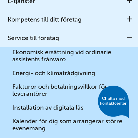
E-tjänster
U
Miljöfarlig verksamhet
Kompetens till ditt företag
U
PCB i byggnader
Strandskydd
Service till företag
U
Ekonomisk ersättning vid ordinarie
assistents frånvaro
Sidfot
Energi- och klimatrådgivning
KONTAKTA OSS
Fakturor och betalningsvillkor för
leverantörer
Kontaktcenter svarar på frågor om vår service och 
verksamheter eller guidar dig vidare till rätt handläggare. 
Installation av digitala lås
Ring, chatta, besök eller skicka e-post till kontaktcenter.
Kalender för dig som arrangerar större
kommun@vetlanda.se
evenemang
0383-971 00