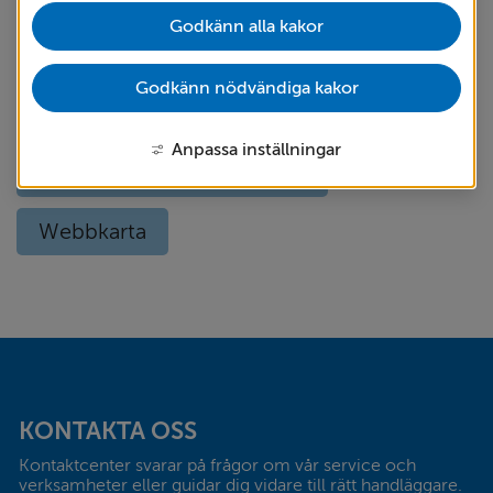
Godkänn alla kakor
Om kakor
Om webbplatsen
Godkänn nödvändiga kakor
Språk (other languages) - translate
Anpassa inställningar
Tillgänglighetsredogörelse
Webbkarta
Sidfot
KONTAKTA OSS
Kontaktcenter svarar på frågor om vår service och 
verksamheter eller guidar dig vidare till rätt handläggare. 