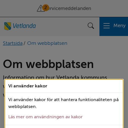
2
Servicemeddelanden
Meny
Sök
Startsida
/
Om webbplatsen
Om webbplatsen
Information om hur Vetlanda kommuns 
webbplats fungerar och vilket innehåll 
Vi använder kakor
webbplatsen har.
Vi använder kakor för att hantera funktionaliteten på
webbplatsen.
A till Ö
Läs mer om användningen av kakor
Behandling av personuppgifter