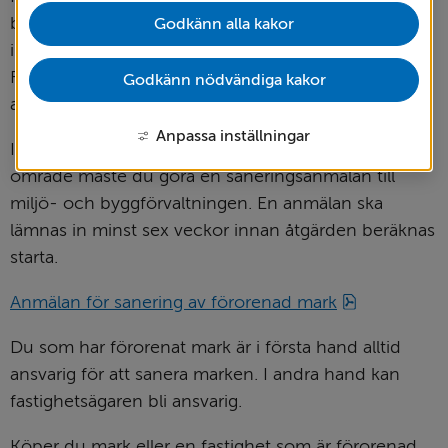
brukare eller exploatör av en fastighet skyldig att 
Godkänn alla kakor
informera miljö- och byggförvaltningen. 
Föroreningar kan innebära en allvarlig hälsofara och 
Godkänn nödvändiga kakor
arbeten ska omedelbart avbrytas.
Anpassa inställningar
Innan du sanerar eller schaktar inom ett förorenat 
område måste du göra en saneringsanmälan till 
miljö- och byggförvaltningen. En anmälan ska 
lämnas in minst sex veckor innan åtgärden beräknas 
starta.
pdf, 535 kB
Anmälan för sanering av förorenad mark
Du som har förorenat mark är i första hand alltid 
ansvarig för att sanera marken. I andra hand kan 
fastighetsägaren bli ansvarig.
Köper du mark eller en fastighet som är förorenad 