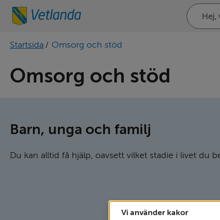
Sök
på
webbplat
Startsida
/
Omsorg och stöd
Omsorg och stöd
Barn, unga och familj
Du kan alltid få hjälp, oavsett vilket stadie i livet du b
Vi använder kakor