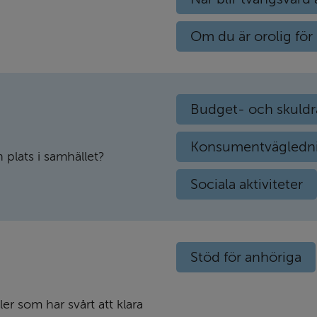
Om du är orolig för
Budget- och skuldr
Konsumentvägledn
 plats i samhället?
Sociala aktiviteter
Stöd för anhöriga
er som har svårt att klara