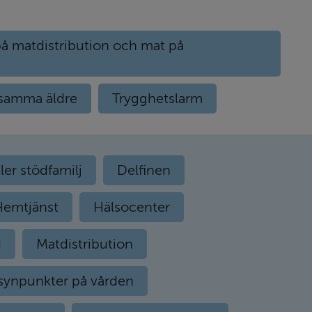
på matdistribution och mat på
nsamma äldre
Trygghetslarm
ler stödfamilj
Delfinen
Hemtjänst
Hälsocenter
d
Matdistribution
synpunkter på vården