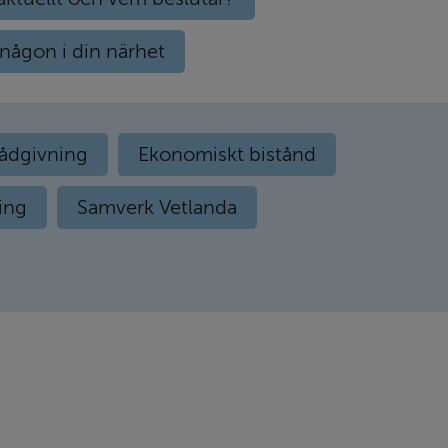
 någon i din närhet
ådgivning
Ekonomiskt bistånd
ing
Samverk Vetlanda