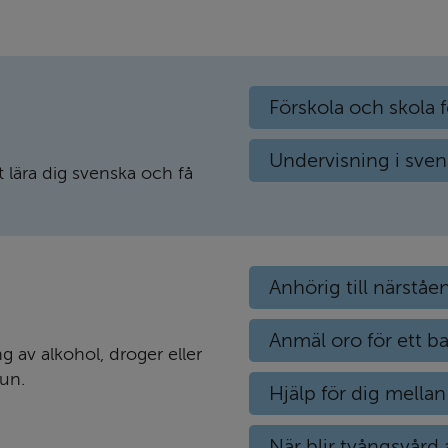
Förskola och skola 
Undervisning i svens
 lära dig svenska och få
Anhörig till närst
Anmäl oro för ett b
g av alkohol, droger eller
un.
Hjälp för dig mellan
När blir tvångsvård