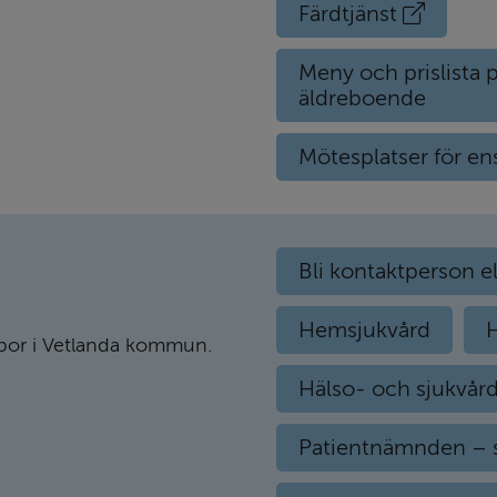
Extern
Färdtjänst
länk
Meny och prislista 
äldreboende
Mötesplatser för e
Bli kontaktperson el
Hemsjukvård
m bor i Vetlanda kommun.
Hälso- och sjukvår
Patientnämnden – 