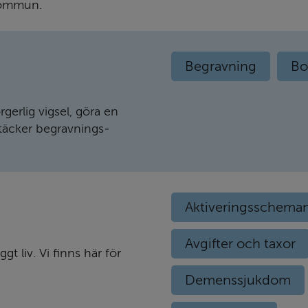
 kommun.
Begravning
Bo
erlig vigsel, göra en
 täcker begravnings­
Aktiveringsschema
Avgifter och taxor
gt liv. Vi finns här för
Demenssjukdom