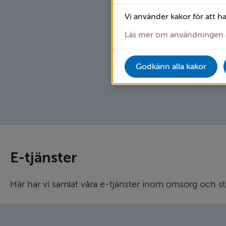
Vi använder kakor för att h
Läs mer om användningen 
Godkänn alla kakor
E-tjänster
Här har vi samlat våra e-tjänster inom omsorg och s