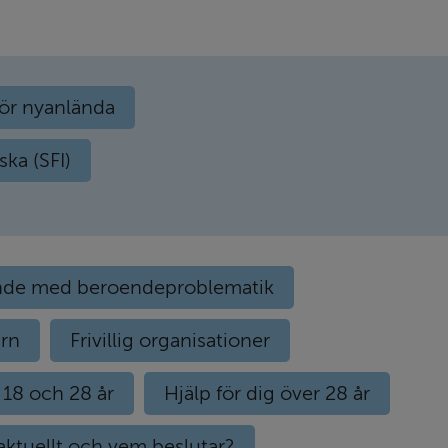
för nyanlända
ka (SFI)
ående med beroendeproblematik
arn
Frivillig organisationer
 18 och 28 år
Hjälp för dig över 28 år
 aktuellt och vem beslutar?