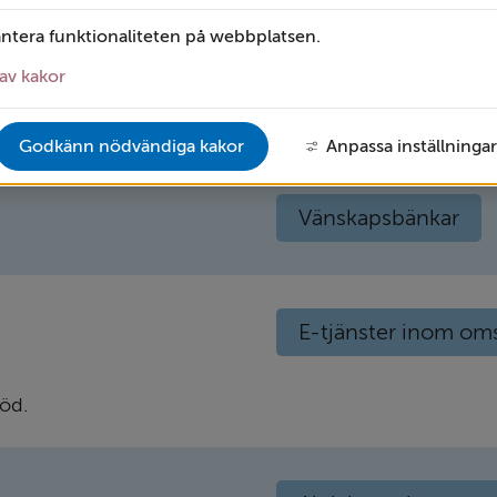
antera funktionaliteten på webbplatsen.
Familjeresursenhet
av kakor
Fältare
Hjälp v
Godkänn nödvändiga kakor
Anpassa inställningar
SSPF - Samverkan mel
Vänskapsbänkar
E-tjänster inom om
töd.