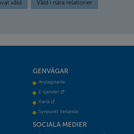
övat våld
Våld i nära relationer
GENVÄGAR
Anslagstavla
Länk till annan webbplats.
E-tjänster
Länk till annan webbplats.
Karta
Synpunkt Vetlanda
SOCIALA MEDIER