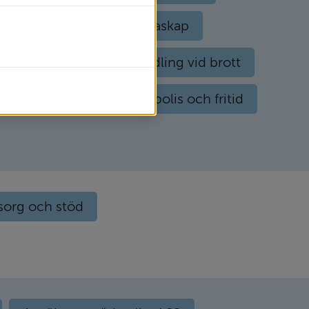
en
Familj och föräldraskap
id psykisk ohälsa
Medling vid brott
lan skola, socialtjänst, polis och fritid
sorg och stöd