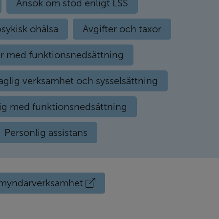
Ansök om stöd enligt LSS
sykisk ohälsa
Avgifter och taxor
r med funktionsnedsättning
aglig verksamhet och sysselsättning
dig med funktionsnedsättning
Personlig assistans
Extern
rmyndarverksamhet
länk