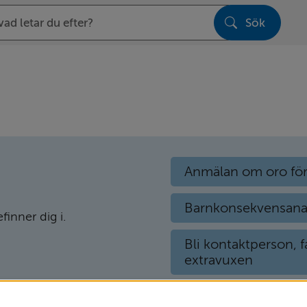
Sök
sen
Anmälan om oro för
Barnkonsekvensana
efinner dig i.
Bli kontaktperson, f
extravuxen
Bästa platsen - bar