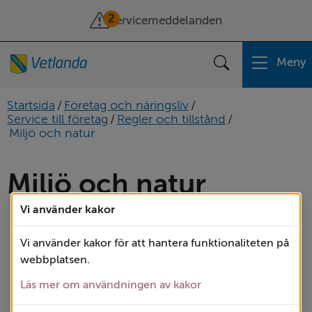
2
Servicemeddelanden
Meny
Sök
Startsida
/
Företag och näringsliv
/
Service till företag
/
Regler och tillstånd
/
Miljö och natur
Miljö och natur
Vi använder kakor
Avfall i anläggningsarbete
Vi använder kakor för att hantera funktionaliteten på
webbplatsen.
Förorenad mark
Lantbruk
Läs mer om användningen av kakor
Mellanlagring/bearbetning avfall