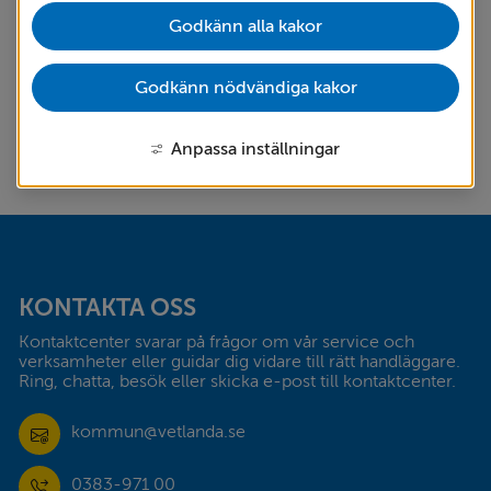
Godkänn alla kakor
Miljöfarlig verksamhet
Godkänn nödvändiga kakor
PCB i byggnader
Strandskydd
Anpassa inställningar
Sidfot
KONTAKTA OSS
Kontaktcenter svarar på frågor om vår service och 
verksamheter eller guidar dig vidare till rätt handläggare. 
Ring, chatta, besök eller skicka e-post till kontaktcenter.
kommun@vetlanda.se
0383-971 00