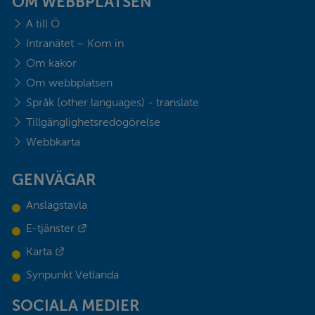
OM WEBBPLATSEN
A till Ö
Intranätet – Kom in
Om kakor
Om webbplatsen
Språk (other languages) - translate
Tillgänglighetsredogörelse
Webbkarta
GENVÄGAR
Anslagstavla
Länk till annan webbplats.
E-tjänster
Länk till annan webbplats.
Karta
Synpunkt Vetlanda
SOCIALA MEDIER