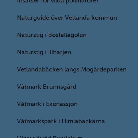
Insatser för vilda pollinatörer
Våtmark i Ekenässjön
Naturguide över Vetlanda kommun
Våtmarkspark i Himlabackarna
Naturstig i Boställagölen
Våtmark vid Rumlekutt
Naturstig i Illharjen
Övriga LONA-projekt i kommunen
Vetlandabäcken längs Mogärdeparken
Våtmark Brunnsgård
Våtmark i Ekenässjön
Sidfot
KONTAKTA OSS
Våtmarkspark i Himlabackarna
Kontaktcenter svarar på frågor om vår service och 
verksamheter eller guidar dig vidare till rätt handläggare. 