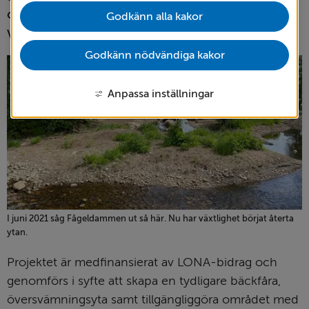
och vattenmiljön i dammen, men även i själva 
Godkänn alla kakor
Vetlandabäcken
Godkänn nödvändiga kakor
Anpassa inställningar
I juni 2021 såg Fågeldammen ut så här. Nu har växtlighet börjat återta
ytan.
Projektet är medfinansierat av LONA-bidrag och 
genomförs i syfte att skapa en tydligare bäckfåra, 
översvämningsyta samt tillgängliggöra området med 