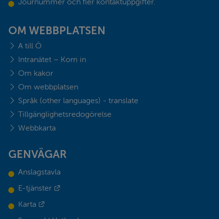
Journummer och fler kontaktuppgifter.
OM WEBBPLATSEN
A till Ö
Intranätet – Kom in
Om kakor
Om webbplatsen
Språk (other languages) - translate
Tillgänglighetsredogörelse
Webbkarta
GENVÄGAR
Anslagstavla
Länk till annan webbplats.
E-tjänster
Länk till annan webbplats.
Karta