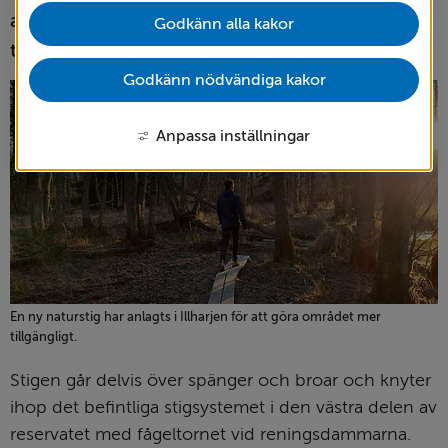
anlagts en naturstig för att göra området mer 
Godkänn alla kakor
tillgängligt.
Godkänn nödvändiga kakor
Anpassa inställningar
En ny naturstig har anlagts i Illharjen för att göra området mer
tillgängligt.
Stigen går delvis över spänger och broar och knyter 
ihop det befintliga stigsystemet i den västra delen av 
reservatet med fågeltornet vid reningsdammarna.