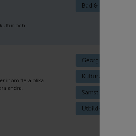
Bad & Gym
Vet
kultur och
Georg Selanders don
Kulturpris
Leda
r inom flera olika
era andra.
Samstiftelsen för s
Utbildningsstipend