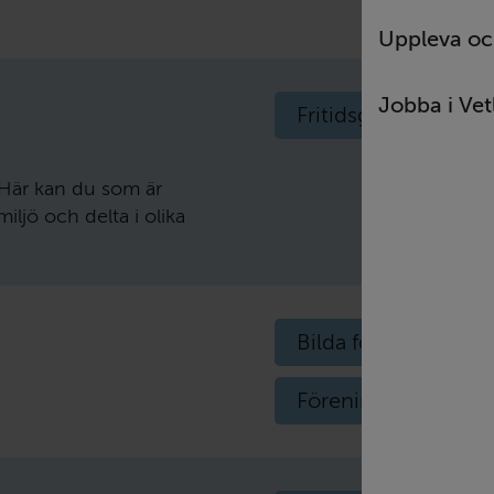
Uppleva oc
Jobba i Ve
Fritidsgården i Lan
. Här kan du som är
iljö och delta i olika
Bilda förening
Föreningsregister