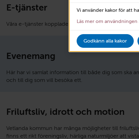
E-tjänster
Vi använder kakor för att h
Läs mer om användningen 
Våra e-tjänster kopplade till ärenden inom kultur och 
Godkänn alla kakor
Evenemang
Här har vi samlat information till både dig som ska 
och till dig som vill besöka ett.
Friluftsliv, idrott och motion
Vetlanda kommun har många möjligheter till friluftsli
finns ett rikt föreningsliv, härliga naturmiljöer att vis