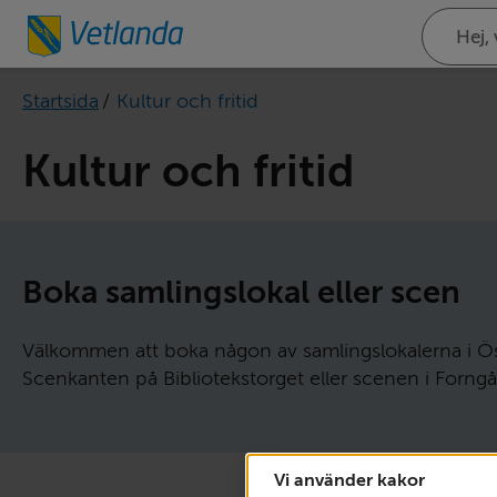
Sök
på
webbplat
Startsida
/
Kultur och fritid
Kultur och fritid
Boka samlings­lokal eller scen
Välkommen att boka någon av samlingslokalerna i Ös
Scenkanten på Bibliotekstorget eller scenen i Forng
Vi använder kakor