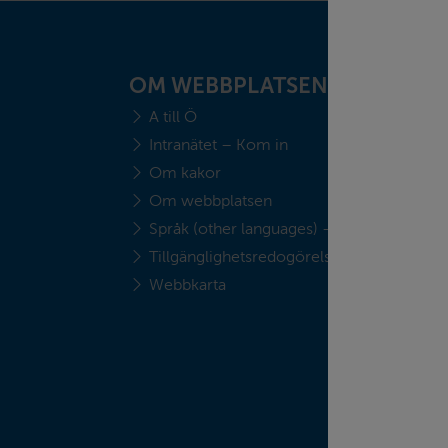
OM WEBBPLATSEN
A till Ö
Intranätet – Kom in
Om kakor
Om webbplatsen
Språk (other languages) - translate
Tillgänglighetsredogörelse
Webbkarta