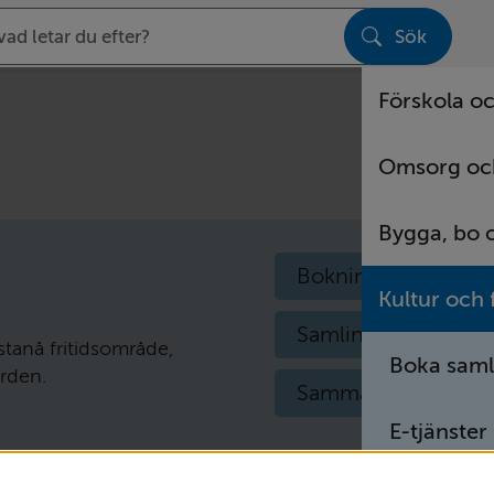
Sök
sen
Förskola oc
Omsorg oc
Bygga, bo 
Bokningsbara scen
Kultur och f
Samlingslokal i Öst
tanå fritidsområde,
Boka samli
ården.
Sammanträdesrum i
E-tjänster