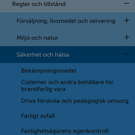
verksamheter eller guidar dig vidare till rätt handläggare. 
Regler och tillstånd
U
Ring, chatta, besök eller skicka e-post till kontaktcenter.
Försäljning, livsmedel och servering
kommun@vetlanda.se
U
Miljö och natur
0383-971 00
U
Besöksadress: Storgatan 1, Vetlanda
Säkerhet och hälsa
Postadress: 574 80 Vetlanda
U
Öppet idag: 08:00 - 12:00 | 13:00 - 16:00
Bekämpningsmedel
Cisterner och andra behållare för
Journummer och fler kontaktuppgifter.
brandfarlig vara
OM WEBBPLATSEN
Driva förskola och pedagogisk omsorg
A till Ö
Farligt avfall
Intranätet – Kom in
Om kakor
Fastighetsägarens egenkontroll
Om webbplatsen