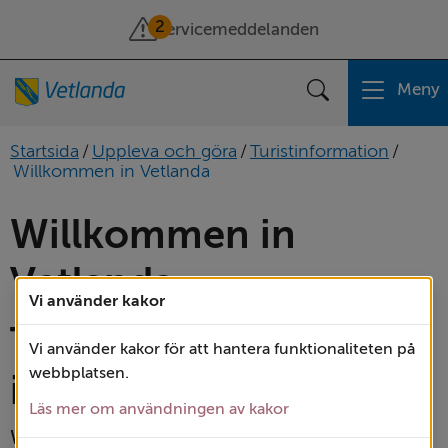
2
Servicemeddelanden
Meny
Sök
Startsida
/
Uppleva och göra
/
Turistinformation
/
Willkommen in Vetlanda
Willkommen in 
Vetlanda -
Vi använder kakor
Touristen­
Vi använder kakor för att hantera funktionaliteten på
webbplatsen.
informationen
Läs mer om användningen av kakor
Wandern, Radeln, Angeln und sogar Bergbau. 