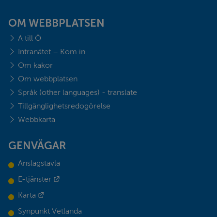
OM WEBBPLATSEN
A till Ö
Intranätet – Kom in
Om kakor
Om webbplatsen
Språk (other languages) - translate
Tillgänglighetsredogörelse
Webbkarta
GENVÄGAR
Anslagstavla
Externes Link.
E-tjänster
Externes Link.
Karta
Synpunkt Vetlanda