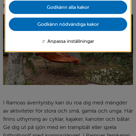
speciell miljö.
Godkänn alla kakor
Godkänn nödvändiga kakor
Anpassa inställningar
I Ramoas äventyrsby kan du roa dig med mängder 
av aktiviteter för stora och små, gamla och unga. Här 
finns uthyrning av cyklar, kajaker, kanoter och båtar. 
Ge dig ut på sjön med en trampbåt eller spela 
fotbollsgolf med kompisgänget. I Ramoas femkamp 