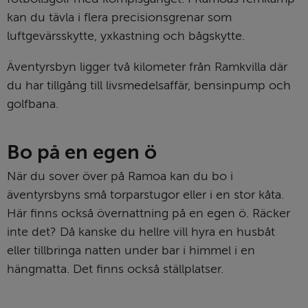
kan du tävla i flera precisionsgrenar som 
luftgevärsskytte, yxkastning och bågskytte.
Äventyrs­byn ligger två kilometer från Ramkvilla där 
du har tillgång till livsmedels­­affär, bensin­pump och 
golfbana.
Bo på en egen ö
När du sover över på Ramoa kan du bo i 
äventyrsbyns små torpar­stugor eller i en stor kåta. 
Här finns också övernattning på en egen ö. Räcker 
inte det? Då kanske du hellre vill hyra en husbåt 
eller tillbringa natten under bar i himmel i en 
hängmatta. Det finns också ställplatser.