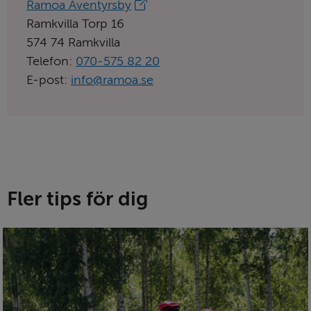
Länk
Ramoa Äventyrsby
till
Ramkvilla Torp 16
aktörens
574 74 Ramkvilla
hemsida:
Telefon:
070­‑575 82 20
E-post:
info@ramoa.se
Fler tips för dig