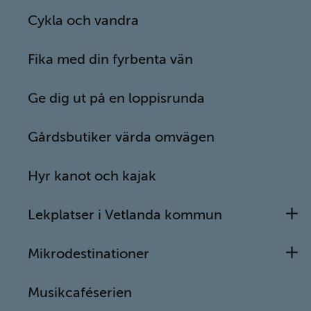
utomhusaktiviteter.
Cykla och vandra
Öppna
Till tipsen
länk
Fika med din fyrbenta vän
Ge dig ut på en loppisrunda
Cykla och vandra
Gårdsbutiker värda omvägen
I Vetlanda kommun finns inte mindre än 20
cykel- och vandrings­leder, full­späckade av
kultur­historiska sevärd­heter, glitt­rande sjöar
Hyr kanot och kajak
och vacker natur.
Lekplatser i Vetlanda kommun
U
Mikrodestinationer
U
Fika med din fyrbenta vän
Musikcaféserien
Letar du efter utflyktsmål som passar för dig