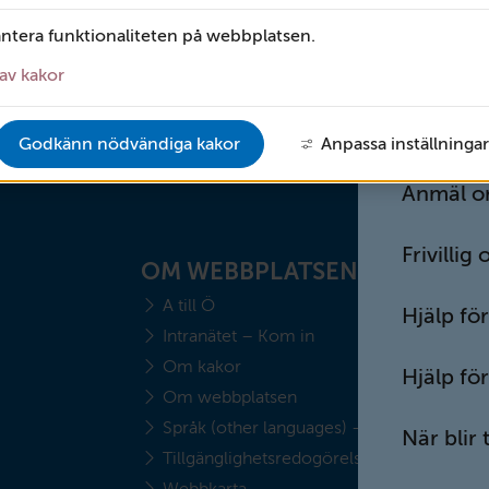
Invandring
r tvångsvård aktuellt och vem beslutar?
antera funktionaliteten på webbplatsen.
Skadligt 
r orolig för någon i din närhet
av kakor
Anhörig 
Godkänn nödvändiga kakor
Anpassa inställningar
Anmäl or
Frivillig
OM WEBBPLATSEN
A till Ö
Hjälp fö
Intranätet – Kom in
Om kakor
Hjälp för
Om webbplatsen
Språk (other languages) - translate
När blir
Tillgänglighetsredogörelse