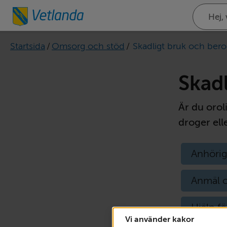
Sök
på
webbplat
Startsida
/
Omsorg och stöd
/
Skadligt bruk och ber
Skad
Är du orol
droger ell
Anhörig
Anmäl o
Hjälp f
Vi använder kakor