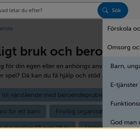
Sök
sen
Förskola oc
oende
Omsorg oc
ligt bruk och beroende
Barn, unga
ig för din egen eller en anhörigs användning av al
er spel? Då kan du få hjälp och stöd av Vetland
E-tjänster
 till närstående med beroendeproblematik
Funktions
ro för ett barn
Frivillig organisationer
God man o
ör dig mellan 18 och 28 år
Hjälp för dig över 2