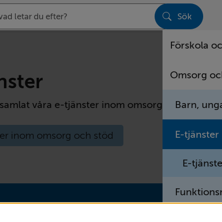
Sök
sen
Förskola oc
Omsorg oc
nster
Barn, unga
 samlat våra e-tjänster inom omsorg och stöd.
E-tjänster
ter inom omsorg och stöd
E-tjänst
Funktions
God man o