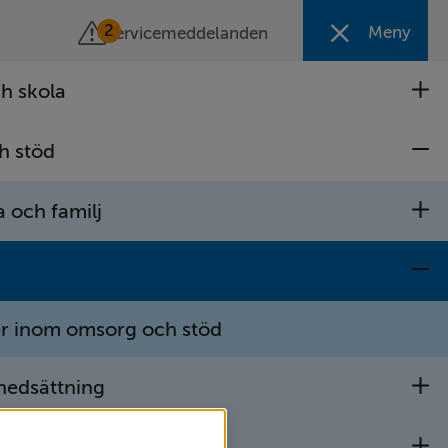
2
Meny
Servicemeddelanden
Stäng meny
h skola
U
h stöd
U
 och familj
U
U
er inom omsorg och stöd
nedsättning
U
ch förvaltare