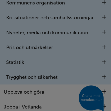
SOCIALA MEDIER
Kommunens organisation
U
Länk till annan webbplats.
Facebook Vetlanda kommun
Krissituationer och samhällsstörningar
Länk till annan webbplats.
U
Instagram Vetlanda kommun
Länk till annan webbplats.
Facebook Vänliga Vetlanda
Nyheter, media och kommunikation
U
Länk till annan webbplats.
Instagram Vänliga Vetlanda
Länk till annan webbplats.
LinkedIn
Pris och utmärkelser
U
Statistik
U
Trygghet och säkerhet
U
Uppleva och göra
U
Jobba i Vetlanda