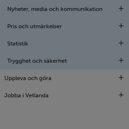
Kultur- och fritidsnämnden
Nyheter, media och kommunikation
U
Miljö- och byggnämnden
Pris och utmärkelser
U
Socialnämnden
Tekniska nämnden
Statistik
U
Valnämnden
Trygghet och säkerhet
U
Vård- och omsorgsnämnden
Uppleva och göra
U
Jobba i Vetlanda
U
Politiska råd och revisorer
Kommunala pensionärsrådet