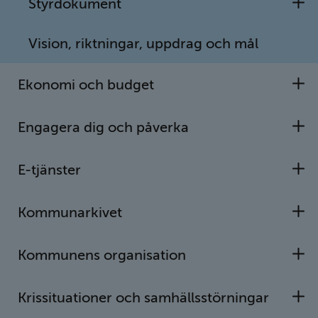
Styrdokument
U
Kommunstyrelsen
Vision, riktningar, uppdrag och mål
Ekonomi och budget
U
Nämnder
Engagera dig och påverka
U
I Vetlanda finns sju nämnder förutom
E-tjänster
kommunstyrelsen. Varje nämnd utses av
U
kommunfullmäktige och har ett eget
verksamhetsområde.
Kommunarkivet
U
Kommunens organisation
Barn- och utbildningsnämnden
U
Höglandets överförmyndarnämnd
Krissituationer och samhällsstörningar
U