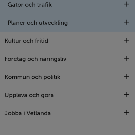
Gator och trafik
U
Öppna
Läs mer om förskola och skola i
länk
Vetlanda kommun
Planer och utveckling
U
Kultur och fritid
U
Företag och näringsliv
U
Kommun och politik
U
Uppleva och göra
U
Jobba i Vetlanda
U
Vetlanda på fritiden