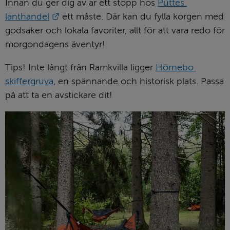
Innan du ger dig av är ett stopp hos 
Puttes 
Länk till annan webbplats.
lanthandel
 ett måste. Där kan du fylla korgen med 
godsaker och lokala favoriter, allt för att vara redo för 
morgondagens äventyr!
Tips! Inte långt från Ramkvilla ligger 
Hörnebo 
skiffergruva
, en spännande och historisk plats. Passa 
på att ta en avstickare dit!