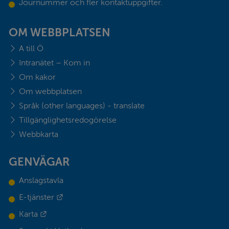
Journummer och fler kontaktuppgifter.
OM WEBBPLATSEN
A till Ö
Intranätet – Kom in
Om kakor
Om webbplatsen
Språk (other languages) - translate
Tillgänglighetsredogörelse
Webbkarta
GENVÄGAR
Anslagstavla
Länk till annan webbplats.
E-tjänster
Länk till annan webbplats.
Karta