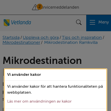
2
Servicemeddelanden
Meny
Sök
Startsida
/
Uppleva och göra
/
Tips och inspiration
/
Mikrodestinationer
/
Mikrodestination Ramkvilla
Mikrodestination 
Ramkvilla
Vi använder kakor
Levande landsbygd, blomstrande natur och 
Vi använder kakor för att hantera funktionaliteten på
påhittiga aktiviteter. I Ramkvilla möter du 
webbplatsen.
sommaren när den är som bäst.
Läs mer om användningen av kakor
Ett par kilometer utanför bygden hittar du 
Ramoa 