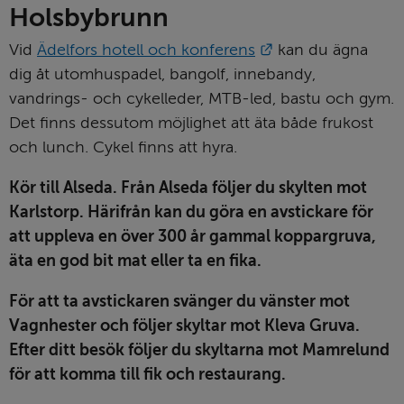
Holsbybrunn
Länk till annan we
Vid 
Ädelfors hotell och konferens
 kan du ägna 
dig åt utomhuspadel, bangolf, innebandy, 
vandrings- och cykelleder, MTB-led, bastu och gym. 
Det finns dessutom möjlighet att äta både frukost 
och lunch. Cykel finns att hyra.
Kör till Alseda. Från Alseda följer du skylten mot 
Karlstorp. Härifrån kan du göra en avstickare för 
att uppleva en över 300 år gammal koppargruva, 
äta en god bit mat eller ta en fika.
För att ta avstickaren svänger du vänster mot 
Vagnhester och följer skyltar mot Kleva Gruva. 
Efter ditt besök följer du skyltarna mot Mamrelund 
för att komma till fik och restaurang.