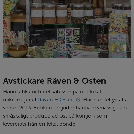
Avstickare Räven & Osten
Handla fika och delikatesser på det lokala 
Länk till annan webbpl
mikromejeriet 
Räven & Osten
. Här har det ystats 
sedan 2013. Butiken erbjuder hantverksmässig och 
småskaligt producerad ost på komjölk som 
levererats från en lokal bonde.