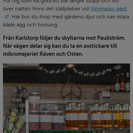
För dig som vill göra ett lite längre stopp och bo 
över natten finns det ställplatser vid 
Vimmarps gård
Länk till annan webbplats.
. Här bor du ihop med gårdens djur och kan köpa 
både ägg och honung.
Från Karlstorp följer du skyltarna mot Pauliström. 
När vägen delar sig kan du ta en avstickare till 
mikromejeriet Räven och Osten. 