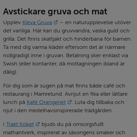
Avstickare gruva och mat
Länk till annan webbplats.
Upplev 
Kleva Gruva
 – en naturupplevelse utöver 
det vanliga. Här kan du gruvvandra, vaska guld och 
grilla. Det finns skattjakt och hinderbana för barnen. 
Ta med dig varma kläder eftersom det är närmare 
nollgradigt inne i gruvan. Betalning sker enklast via 
Swish (eller kontanter, då mottagningen ibland är 
dålig).
För dig som är sugen på mat finns både café och 
restaurang i Mamrelund. Avnjut en fika eller lättare 
Länk till annan webbplats.
lunch på 
Kafé Orangeriet
. Luta dig tillbaka och 
njut i den medelhavsinspirerade trädgården.
Länk till annan webbplats.
I 
Trakt Köket
 bjuds du på omsorgsfullt 
mathantverk, inspirerat av säsongens smaker och 