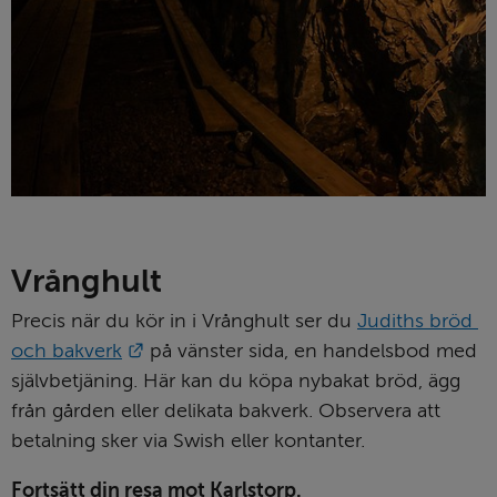
Vrånghult
Precis när du kör in i Vrånghult ser du 
Judiths bröd 
Länk till annan webbplats.
och bakverk
 på vänster sida, en handelsbod med 
självbetjäning. Här kan du köpa nybakat bröd, ägg 
från gården eller delikata bakverk. Observera att 
betalning sker via Swish eller kontanter.
Fortsätt din resa mot Karlstorp.