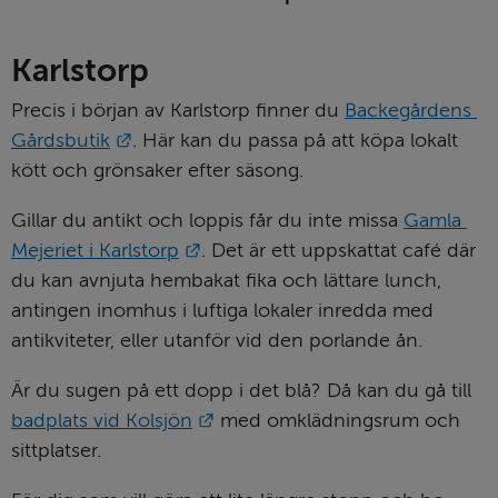
Karlstorp
Precis i början av Karlstorp finner du 
Backegårdens 
Länk till annan webbplats.
Gårdsbutik
. Här kan du passa på att köpa lokalt 
kött och grönsaker efter säsong.
Gillar du antikt och loppis får du inte missa 
Gamla 
Länk till annan webbplats.
Mejeriet i Karlstorp
. Det är ett uppskattat café där 
du kan avnjuta hembakat fika och lättare lunch, 
antingen inomhus i luftiga lokaler inredda med 
antikviteter, eller utanför vid den porlande ån.
Är du sugen på ett dopp i det blå? Då kan du gå till 
Länk till annan webbplats.
badplats vid Kolsjön
 med omklädningsrum och 
sittplatser.