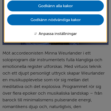
Godkänn alla kakor
Godkänn nödvändiga kakor
Anpassa inställningar
Möt accordeonisten Minna Weurlander i ett 
soloprogram där instrumentets fulla klangliga och 
emotionella register utforskas. Med virtuos teknik 
och ett djupt personligt uttryck skapar Weurlander 
en musikupplevelse som rör sig mellan det 
meditativa och det explosiva. Programmet rör sig 
över flera epoker och musikaliska landskap – från 
barock till minimalismens pulserande energi, 
romantikens djup och, naturligtvis, den 