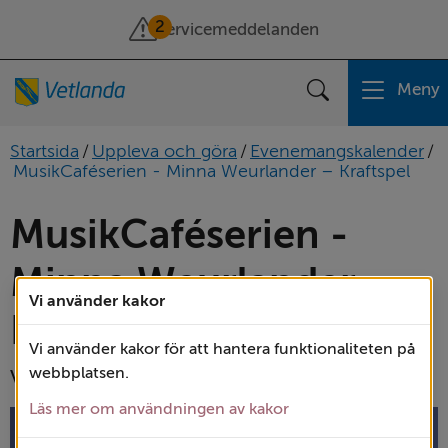
2
Servicemeddelanden
Meny
Sök
Startsida
/
Uppleva och göra
/
Evenemangskalender
/
MusikCaféserien - Minna Weurlander – Kraftspel
MusikCaféserien - 
Minna Weurlander – 
Vi använder kakor
Kraftspel 
Vi använder kakor för att hantera funktionaliteten på
webbplatsen.
Virtuos accordeonist.
Läs mer om användningen av kakor