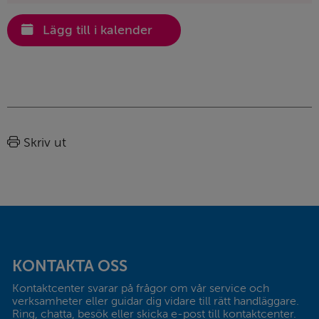
Lägg till i kalender
Sidinformation
Skriv ut
Sidfot
KONTAKTA OSS
Kontaktcenter svarar på frågor om vår service och 
verksamheter eller guidar dig vidare till rätt handläggare. 
Ring, chatta, besök eller skicka e-post till kontaktcenter.