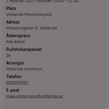
till
1 februari 2027
klockan
19.00
–
21.00
Plats
Vetlanda Missionskyrka
Adress
Missionsgatan 6, Vetlanda
Åldersgräns
Alla åldrar
Rullstolsanpassat
Ja
Arrangör
Vetlanda kommun
Telefon
038397457
E-post
maja.andersson@vetlanda.se