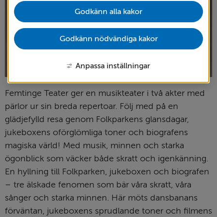
Godkänn alla kakor
Godkänn nödvändiga kakor
Anpassa inställningar
Femtinge Teater ger en musikteater i två akter med 
pärlor ur sin breda repertoar. Följ med på en 
glädjefylld resa genom Folkparkens glansdagar, 
jukeboxens oförglömliga toner och biografens 
magiska värld! Med musik, minnen och starka 
ögonblick som väcker både skratt och igenkänning. 
En hyllning till Folkparken, jukeboxen och biografen 
– tre älskade fenomen som bär våra skratt, våra 
sånger och starka minnen. Här möts dansbanans 
förväntan, jukeboxens sprudlande toner och filmens 