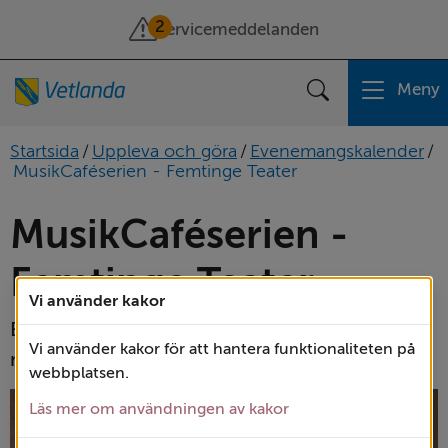
2
Servicemeddelanden
Meny
Sök
Startsida
/
Uppleva och göra
/
Evenemangskalender
/
MusikCaféserien - Femtinge Teater
MusikCaféserien - 
Femtinge Teater
Vi använder kakor
En föreställning fylld av musik, teater och 
Vi använder kakor för att hantera funktionaliteten på
nostalgi! 
webbplatsen.
Läs mer om användningen av kakor