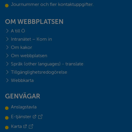
Journummer och fler kontaktuppgifter.
OM WEBBPLATSEN
A till Ö
Intranätet – Kom in
Om kakor
Om webbplatsen
Språk (other languages) - translate
Tillgänglighetsredogörelse
Webbkarta
GENVÄGAR
Anslagstavla
Länk till annan webbplats.
E-tjänster
Länk till annan webbplats.
Karta