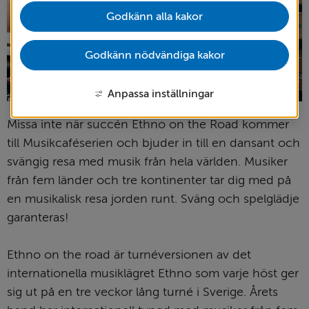
Godkänn alla kakor
Godkänn nödvändiga kakor
Anpassa inställningar
Missa inte när succén Ethno on the Road kommer 
till Musikcaféserien och bjuder in till en dansant och 
svängig resa med musik från hela världen. Musiker 
från fem länder och tre kontinenter tar dig med på 
en musikalisk resa jorden runt. Sväng och spelglädje 
garanteras!
Ethno on the road är turnéversionen av det 
internationella musiklägret Ethno som varje höst ger 
sig ut på en tre veckor lång turné i Sverige. Årets 