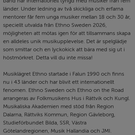
band har internationell tyngd med musiker från fem 
länder. Under ledning av två skickliga och erfarna 
mentorer får fem unga musiker mellan 18 och 30 år, 
speciellt utvalda från Ethno Sweden 2026, 
möjligheten att mötas igen för att tillsammans skapa 
en alldeles unik musikupplevelse. Det är spelglädje 
som smittar och en lyckokick att bära med sig ut i 
höstmörkret. Detta vill du inte missa!
Musiklägret Ethno startade i Falun 1990 och finns 
nu i 43 länder och har blivit ett internationellt 
fenomen. Ethno Sweden och Ethno on the Road 
arrangeras av Folkmusikens Hus i Rättvik och Kungl. 
Musikaliska Akademien med stöd från Region 
Dalarna, Rättviks Kommun, Region Gävleborg, 
Studieförbundet Bilda, SSR, Västra 
Götelandregionen, Musik Hallandia och JMI.