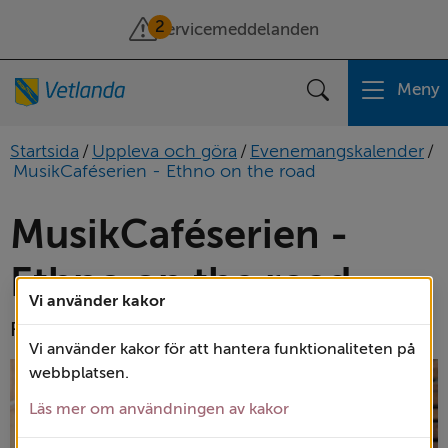
2
Servicemeddelanden
Meny
Sök
Startsida
/
Uppleva och göra
/
Evenemangskalender
/
MusikCaféserien - Ethno on the road
MusikCaféserien - 
Ethno on the road 
Vi använder kakor
Folkmusiksuccén på turné.
Vi använder kakor för att hantera funktionaliteten på
webbplatsen.
Läs mer om användningen av kakor