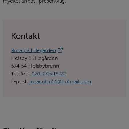
mycket annat i present­väg.
Kontakt
Länk
Rosa på Lillegården
till
Holsby 1 Lillegården
aktörens
574 54 Holsbybrunn
hemsida:
Telefon:
070-245 18 22
E-post:
rosacollin55@hotmail.com