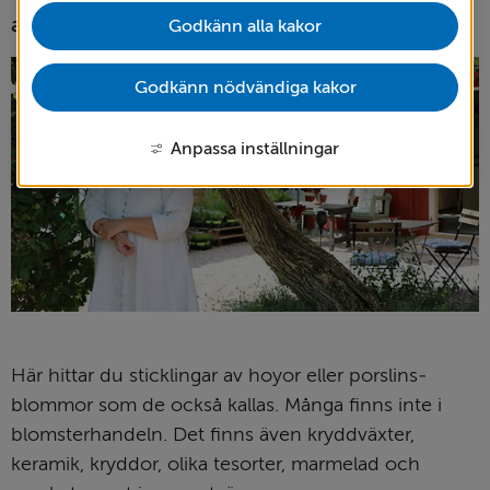
avnjuta en god glass.
Godkänn alla kakor
Godkänn nödvändiga kakor
Anpassa inställningar
Här hittar du sticklingar av hoyor eller porslins­
blommor som de också kallas. Många finns inte i 
blomster­handeln. Det finns även krydd­växter, 
keramik, kryddor, olika te­sorter, marmelad och 