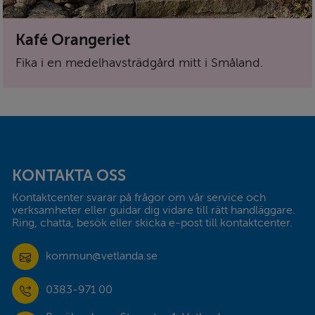
Kafé Orangeriet
Fika i en medelhavsträdgård mitt i Småland.
Sidfot
KONTAKTA OSS
Kontaktcenter svarar på frågor om vår service och 
verksamheter eller guidar dig vidare till rätt handläggare. 
Ring, chatta, besök eller skicka e-post till kontaktcenter.
kommun@vetlanda.se
0383-971 00