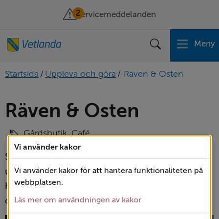
2
Servicemeddelanden
Meny
Sök
Startsida
/
Uppleva och göra
/
Räven & Osten
Räven & Osten
Gårdsbutik, Café
Vi använder kakor
Småländskt mat­hantverk. På gården Lida 
utanför Järn­forsen ystas sedan 2013 
Vi använder kakor för att hantera funktionaliteten på
webbplatsen.
hantverks­mässigt och små­skaligt producerad 
ost på ko­mjölk levererad från en lokal bonde.
Läs mer om användningen av kakor