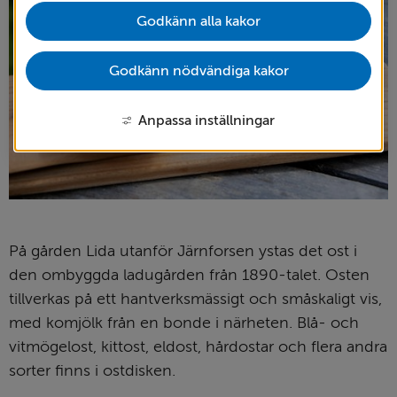
Godkänn alla kakor
Godkänn nödvändiga kakor
Anpassa inställningar
På gården Lida utanför Järn­­forsen ystas det ost i 
den om­byggda ladugården från 1890-talet. Osten 
tillverkas på ett hantverks­mässigt och små­skaligt vis, 
med ko­mjölk från en bonde i närheten. Blå- och 
vitmögelost, kittost, eldost, hårdostar och flera andra 
sorter finns i ostdisken.