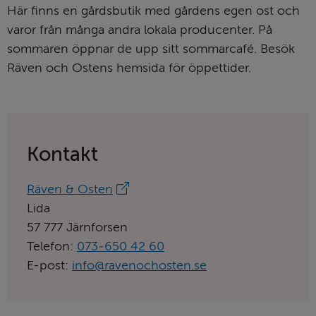
Här finns en gårdsbutik med gårdens egen ost och 
varor från många andra lokala producenter. På 
sommaren öppnar de upp sitt sommarcafé. Besök 
Räven och Ostens hemsida för öppettider.
Kontakt
Länk
Räven & Osten
till
Lida
aktörens
57 777 Järnforsen
hemsida:
Telefon:
073‑650 42 60
E-post:
info@ravenochosten.se