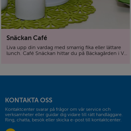
Snäckan Café
Liva upp din vardag med smarrig fika eller lättare
lunch. Café Snäckan hittar du på Bäckagården i V...
Sidfot
KONTAKTA OSS
Kontaktcenter svarar på frågor om vår service och 
verksamheter eller guidar dig vidare till rätt handläggare. 
Ring, chatta, besök eller skicka e-post till kontaktcenter.