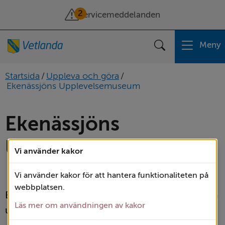
2
Servicemeddelanden
Meny
Sök
Startsida
/
Uppleva och göra
/
Ekenässjöns Upplevelsemuseum
Ekenässjöns 
Upplevelsemuseum
Vi använder kakor
Kultur
Vi använder kakor för att hantera funktionaliteten på
webbplatsen.
Ekenässjöns hembygdsförening har fyra unika 
Läs mer om användningen av kakor
upplevelsemuséer på samma plats!