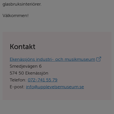
glasbruksinteriörer.
Välkommen!
Kontakt
Länk
Ekenässjöns industri- och musikmuseum
till
Smedjevägen 6
aktörens
574 50 Ekenässjön
hemsida:
Telefon:
072-741 55 79
E-post:
info@upplevelsemuseum.se