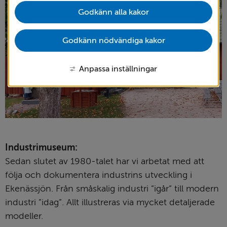
Godkänn alla kakor
Godkänn nödvändiga kakor
Anpassa inställningar
Industrimuseum:
Sedan slutet av 1980-talet har vi arbetat med att 
följa och dokumentera industrins utveckling i 
Ekenässjön. Från småskalig industri ”igår” till modern 
industri ”idag”. Allt illustreras via mycket detaljerade 
modeller.