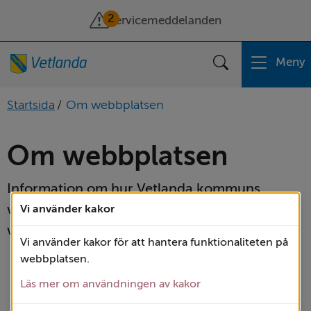
2
Servicemeddelanden
Meny
Sök
Startsida
/
Om webbplatsen
Om webbplatsen
Information om hur Vetlanda kommuns 
webbplats fungerar och vilket innehåll 
Vi använder kakor
webbplatsen har.
Vi använder kakor för att hantera funktionaliteten på
webbplatsen.
A till Ö
Läs mer om användningen av kakor
Behandling av personuppgifter