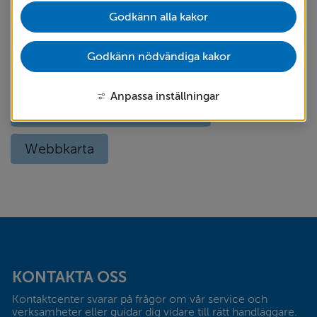
Godkänn alla kakor
Om kakor
Om webbplatsen
Godkänn nödvändiga kakor
Språk (other languages) - translate
Anpassa inställningar
Tillgänglighetsredogörelse
Webbkarta
Sidfot
KONTAKTA OSS
Kontaktcenter svarar på frågor om vår service och 
verksamheter eller guidar dig vidare till rätt handläggare. 