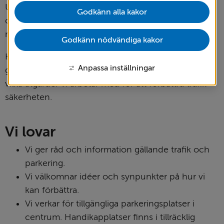
Utvecklingen av kommunens gator, gång- och 
Godkänn alla kakor
cykelvägar och parkeringsplatser gör vi samordnat 
med kommunens översikts- och detaljplaner.
Godkänn nödvändiga kakor
Kommunens trafiksäkerhetsprogram uppdateras en 
Anpassa inställningar
gång per mandatperiod. I programmet redovisas 
vilka åtgärder vi arbetar med för att förbättra trafik­
säkerheten.
Vi lovar
Vi ger råd och information gällande trafik och 
parkering.
Vi välkomnar idéer och synpunkter på hur vi 
kan förbättra.
Vi verkar för tillgängliga parkeringsplatser i 
centrum. Handikapplatser finns i tillräcklig 