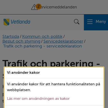
2
Servicemeddelanden
Meny
Sök
Startsida
/
Kommun och politik
/
Beslut och styrning
/
Servicedeklarationer
/
Trafik och parkering - servicedeklaration
Trafik och parkering - 
servicedeklaration
Vi använder kakor
Vi använder kakor för att hantera funktionaliteten på
Kommunens uppdrag inom trafik och 
webbplatsen.
parkering är att få en bra tillgänglighet, 
Läs mer om användningen av kakor
trafiksäkerhet och boendemiljö i våra tätorter.