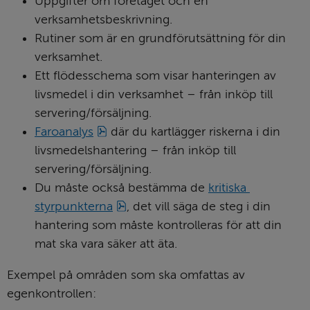
Uppgifter om företaget och en 
verksamhetsbeskrivning.
Rutiner som är en grundförutsättning för din 
verksamhet.
Ett flödesschema som visar hanteringen av 
livsmedel i din verksamhet – från inköp till 
servering/försäljning.
pdf, 1 MB.
Faroanalys
 där du kartlägger riskerna i din 
livsmedelshantering – från inköp till 
servering/försäljning.
Du måste också bestämma de 
kritiska 
pdf, 560 kB.
styrpunkterna
, det vill säga de steg i din 
hantering som måste kontrolleras för att din 
mat ska vara säker att äta.
Exempel på områden som ska omfattas av 
egenkontrollen: