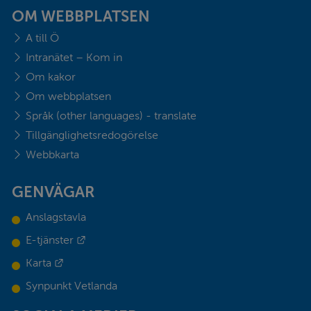
OM WEBBPLATSEN
A till Ö
Intranätet – Kom in
Om kakor
Om webbplatsen
Språk (other languages) - translate
Tillgänglighetsredogörelse
Webbkarta
GENVÄGAR
Anslagstavla
Länk till annan webbplats.
E-tjänster
Länk till annan webbplats.
Karta
Synpunkt Vetlanda