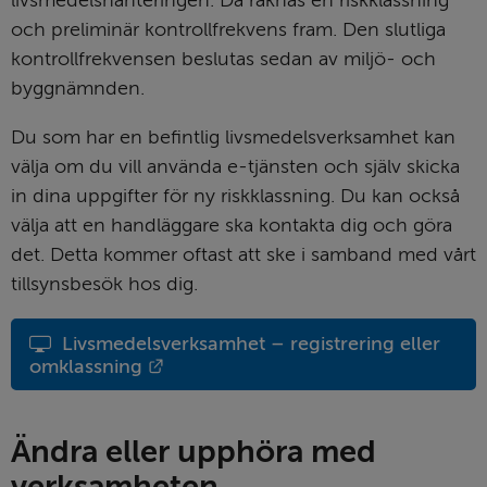
livsmedels­hanteringen. Då räknas en riskklassning 
och preliminär kontrollfrekvens fram. Den slutliga 
kontrollfrekvensen beslutas sedan av miljö- och 
bygg­nämnden.
Du som har en befintlig livsmedels­verksamhet kan 
välja om du vill använda e-tjänsten och själv skicka 
in dina uppgifter för ny riskklassning. Du kan också 
välja att en handläggare ska kontakta dig och göra 
det. Detta kommer oftast att ske i samband med vårt 
tillsynsbesök hos dig.
Livsmedelsverksamhet – registrering eller 
Länk till annan webbplats.
omklassning
Ändra eller upphöra med 
verksamheten