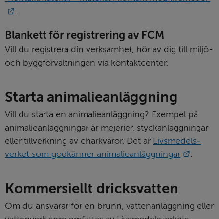
Länk till annan webbplats.
.
Blankett för registrering av FCM
Vill du registrera din verksamhet, hör av dig till miljö- 
och byggförvaltningen via kontaktcenter.
Starta animalieanläggning
Vill du starta en animalieanläggning? Exempel på 
animalie­anläggningar är mejerier, styck­anlägg­ningar 
eller tillverkning av chark­varor. Det är 
Livsmedels­
Länk ti
verket som godkänner animalieanläggningar
.
Kommersiellt dricksvatten
Om du ansvarar för en brunn, vattenanläggning eller 
vattenverk som omfattas av Livsmedelsverkets 