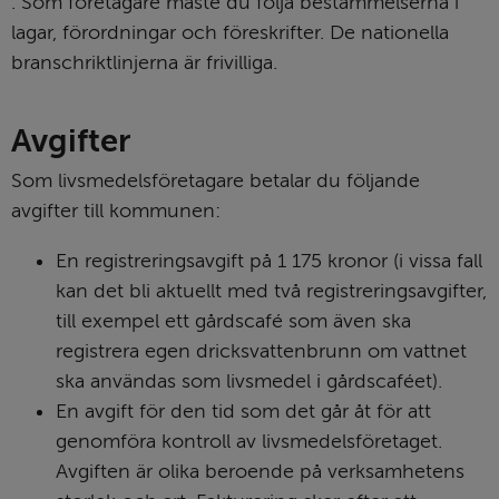
Länk till annan webbplats.
. Som företagare måste du följa bestämmel­serna i 
lagar, förordningar och föreskrifter. De nationella 
branschriktlinjerna är frivilliga.
Avgifter
Som livsmedelsföretagare betalar du följande 
avgifter till kommunen:
En registreringsavgift på 1 175 kronor (i vissa fall 
kan det bli aktuellt med två registreringsavgifter, 
till exempel ett gårdscafé som även ska 
registrera egen dricksvattenbrunn om vattnet 
ska användas som livsmedel i gårdscaféet).
En avgift för den tid som det går åt för att 
genomföra kontroll av livsmedelsföretaget. 
Avgiften är olika beroende på verksamhetens 