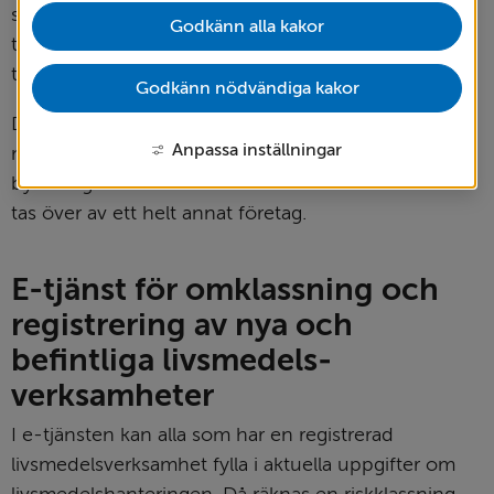
startar din verksamhet. Du får starta verksamheten 
Godkänn alla kakor
två veckor efter att du gjort din anmälan, eller 
tidigare om du får ditt beslut.
Godkänn nödvändiga kakor
Detsamma gäller om du vill förändra eller upphöra 
Anpassa inställningar
med din verksamhet, om en och samma företagare 
byter organisationsnummer eller om verk­sam­heten 
tas över av ett helt annat företag.
E-tjänst för omklassning och 
registrering av nya och 
befintliga livsmedels­
verksamheter
I e-tjänsten kan alla som har en registrerad 
livsmedelsverksamhet fylla i aktuella uppgifter om 