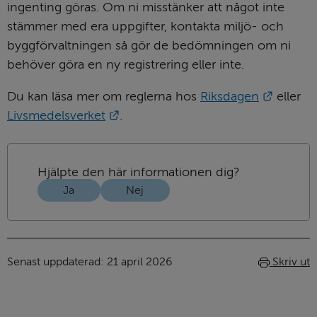
ingenting göras. Om ni misstänker att något inte 
stämmer med era uppgifter, kontakta miljö- och 
byggförvaltningen så gör de bedömningen om ni 
behöver göra en ny registrering eller inte.
Länk ti
Du kan läsa mer om reglerna hos 
Riksdagen
 eller 
Länk till annan webbplats.
Livsmedelsverket
.
Hjälpte den här informationen dig?
Ja
Nej
Senast uppdaterad: 
21 april 2026
Skriv ut