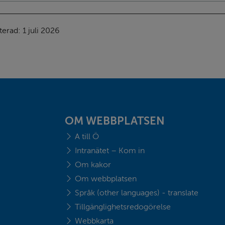
terad: 
1 juli 2026
OM WEBBPLATSEN
A till Ö
Intranätet – Kom in
Om kakor
Om webbplatsen
Språk (other languages) - translate
Tillgänglighetsredogörelse
Webbkarta