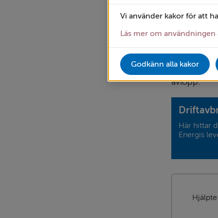
Vi använder kakor för att h
Så sköte
Läs mer om användningen 
Det kommuna
Godkänn alla kakor
Njudung Ener
avlopp.
Driftavb
Här hittar 
Energis lev
Hjälpte