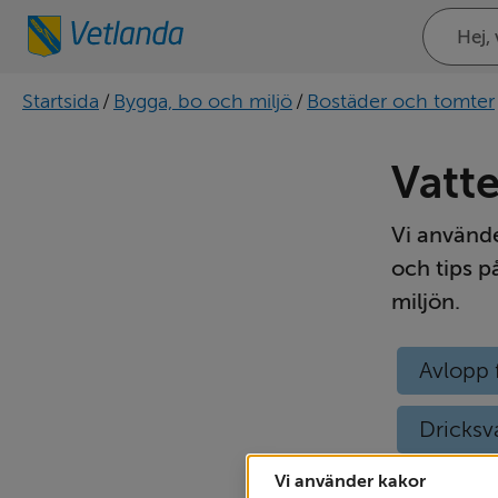
Sök
på
webbplat
Startsida
/
Bygga, bo och miljö
/
Bostäder och tomter
Vatt
Vi använde
och tips p
miljön.
Avlopp 
Dricksv
Vi använder kakor
Slamtöm