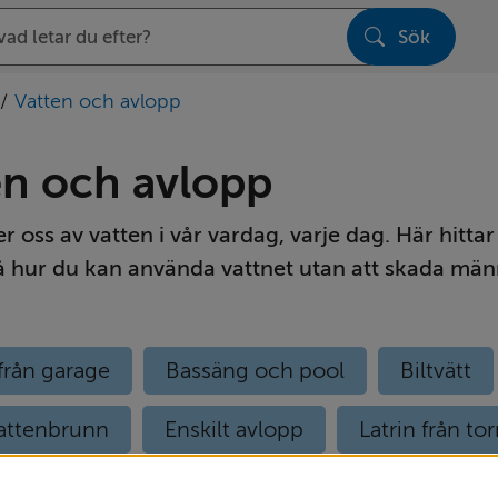
Sök
sen
/
Vatten och avlopp
en och avlopp
r oss av vatten i vår vardag, varje dag. Här hittar
å hur du kan använda vattnet utan att skada män
från garage
Bassäng och pool
Biltvätt
attenbrunn
Enskilt avlopp
Latrin från tor
ning av ditt enskilda avlopp