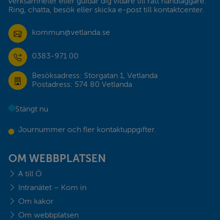
verksamheter eller guidar dig vidare till rätt handläggare. 
Ring, chatta, besök eller skicka e-post till kontaktcenter.
kommun@vetlanda.se
0383-971 00
Besöksadress: Storgatan 1, Vetlanda
Postadress: 574 80 Vetlanda
Stängt nu
Journummer och fler kontaktuppgifter.
OM WEBBPLATSEN
A till Ö
Intranätet – Kom in
Om kakor
Om webbplatsen