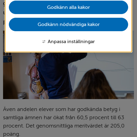
gymnasieskolan ökar för tredje året i rad och 
Godkänn alla kakor
uppgår i år till 78,6 procent, jämfört med 77,7 
procent förra året.
Godkänn nödvändiga kakor
Anpassa inställningar
Även andelen elever som har godkända betyg i 
samtliga ämnen har ökat från 60,5 procent till 63 
procent. Det genomsnittliga meritvärdet är 205,0 
poäng.