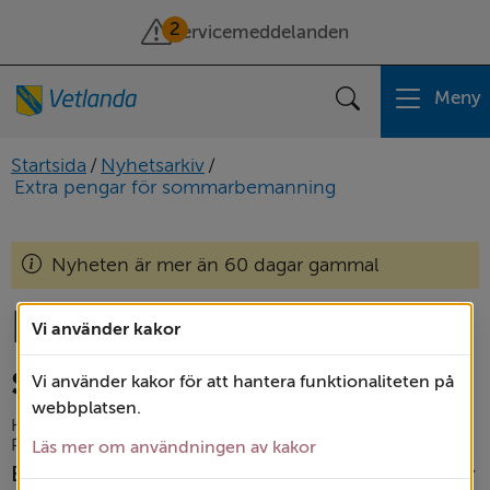
2
Servicemeddelanden
Meny
Sök
Startsida
/
Nyhetsarkiv
/
Extra pengar för sommarbemanning
Nyheten är mer än 60 dagar gammal
Extra pengar för 
Vi använder kakor
sommarbemanning
Vi använder kakor för att hantera funktionaliteten på
webbplatsen.
Kommun och politik
Publicerad: 
28 maj 2026
Läs mer om användningen av kakor
Behovet av personal inom vård och omsorg är 