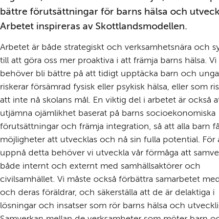
bättre förutsättningar för barns hälsa och utveckl
Arbetet inspireras av Skottlandsmodellen.
Arbetet är både strategiskt och verksamhetsnära och syf
till att göra oss mer proaktiva i att främja barns hälsa. Vi 
behöver bli bättre på att tidigt upptäcka barn och unga
riskerar försämrad fysisk eller psykisk hälsa, eller som ris
att inte nå skolans mål. En viktig del i arbetet är också at
utjämna ojämlikhet baserat på barns socioekonomiska 
förutsättningar och främja integration, så att alla barn får
möjligheter att utvecklas och nå sin fulla potential. För a
uppnå detta behöver vi utveckla vår förmåga att samver
både internt och externt med samhällsaktörer och 
civilsamhället. Vi måste också förbättra samarbetet med
och deras föräldrar, och säkerställa att de är delaktiga i 
lösningar och insatser som rör barns hälsa och utvecklin
Samverkan mellan de verksamheter som möter barn oc