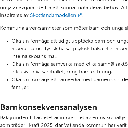
unga är avgörande för att kunna möta deras behov. Arb
Länk till annan webb
inspireras av 
Skottlandsmodellen
.
Kommunala verksamheter som möter barn och unga s
Öka sin förmåga att tidigt upptäcka barn och ung
riskerar sämre fysisk hälsa, psykisk hälsa eller riskera
inte nå skolans mål.
Öka sin förmåga samverka med olika samhällsaktöre
inklusive civilsamhället, kring barn och unga.
Öka sin förmåga att samverka med barnen och der
familjer.
Barnkonsekvensanalysen
Bakgrunden till arbetet är införandet av en ny socialtjän
som träder i kraft 2025, där Vetlanda kommun har varit 