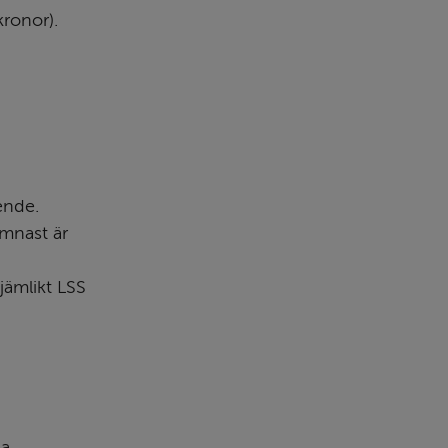
kronor).
ende.
mnast är 
ämlikt LSS 
a 