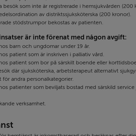
a besök som inte är registrerade i hemsjukvården (200 
delsordination av distriktssjuksköterska (200 kronor).
rade stödstrumpor bekostas av patienten.
insatser är inte förenat med någon avgift:
 hos barn och ungdomar under 19 år.
hos patient som är inskriven i palliativ vård.
 hos patient som bor på särskilt boende eller korttidsbo
ök där sjuksköterska, arbetsterapeut alternativt sjukgy
t för andra personalkategorier.
hos patienter som beviljats bostad med särskild service j
kande verksamhet.
nst
ör hemtjänst är inkomstbaserad och beräknas efter din