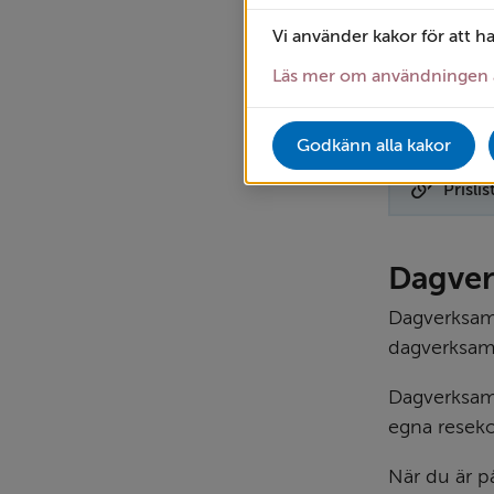
din betalnin
Vi använder kakor för att h
pengar kvar
Läs mer om användningen 
Avgifterna 
59 200 kron
Godkänn alla kakor
Prisli
Dagve
Dagverksamh
dagverksamh
Dagverksamh
egna reseko
När du är p