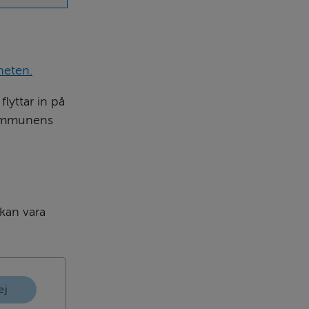
heten.
yttar in på 
ommunens 
an vara 
ej