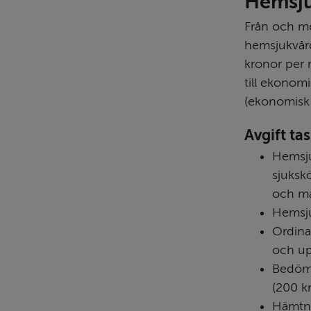
Hemsj
Från och med
hemsjukvård
kronor per 
till ekonom
(ekonomisk 
Avgift tas
Hemsju
sjuksk
och ma
Hemsju
Ordina
och up
Bedömn
(200 k
Hämtni