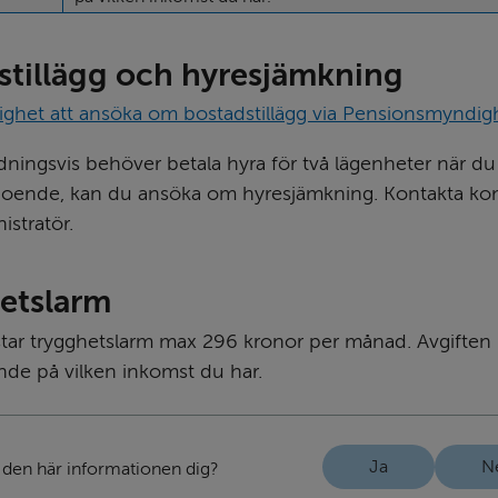
stillägg och hyresjämkning
ighet att ansöka om bostadstillägg via Pensionsmyndig
ingsvis behöver betala hyra för två lägenheter när du fl
t boende, kan du ansöka om hyresjämkning. Kontakta k
istratör.
etslarm
tar trygghetslarm max 296 kronor per månad. Avgiften k
nde på vilken inkomst du har.
Ja
N
 den här informationen dig?