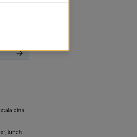
t du ska ha 
et 2026 är 
.
tala dina 
r, lunch 