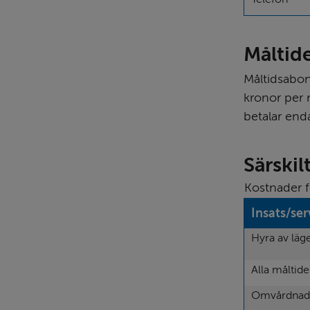
Måltid
Måltidsabon
kronor per 
betalar enda
Särski
Kostnader f
Insats/ser
Hyra av läg
Alla måltide
Omvårdnads