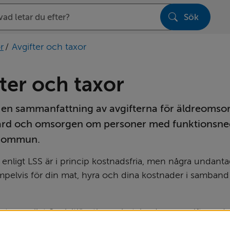
Sök
sen
r
/
Avgifter och taxor
ter och taxor
 en sammanfattning av avgifterna för äldre­omsor
rd och omsorgen om personer med funktions­neds
 kommun.
r enligt LSS är i princip kostnadsfria, men några undanta
mpelvis för din mat, hyra och dina kostnader i samband
satser enligt Socialtjänstlagen betalar du en avgift, meda
 Hur mycket du får betala beror dels på hur mycket hjälp