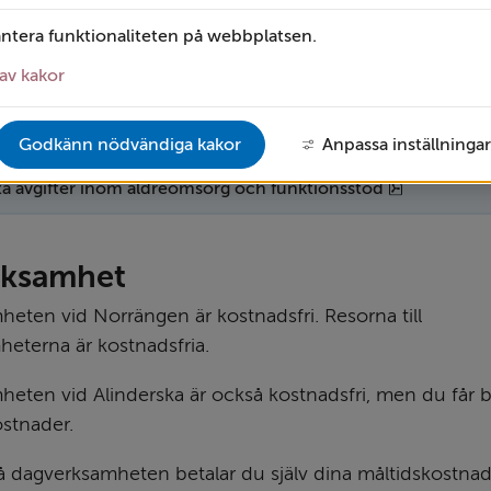
gsförmåga. När avgiften räknas ut så tar vi hänsyn till at
antera funktionaliteten på webbplatsen.
 för att täcka dina normala levnadskostnader.
av kakor
är index­reglerade och uppdateras årligen. Prisbasbelopp
or.
Godkänn nödvändiga kakor
Anpassa inställningar
pdf, 222 kB
sta avgifter inom äldreomsorg och funktionsstöd
rksamhet
eten vid Norrängen är kostnadsfri. Resorna till 
eterna är kostnadsfria.
eten vid Alinderska är också kostnadsfri, men du får be
stnader.
å dagverksamheten betalar du själv dina måltidskostnade