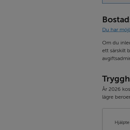
Bostad
Du har möjl
Om du inledn
ett särskil
avgifts­admin
Tryggh
År 2026 kos
lägre beroe
Hjälpte