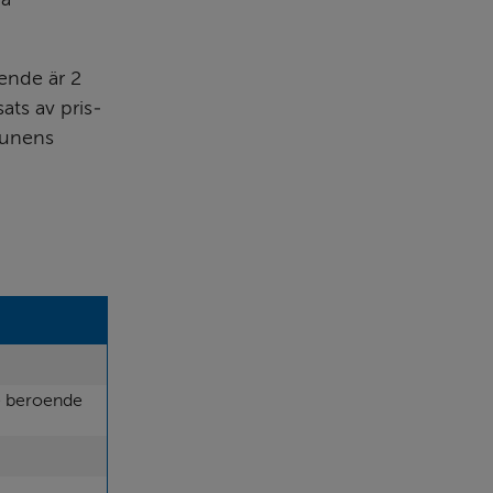
ende är 2 
ats av pris­
munens 
 beroende 