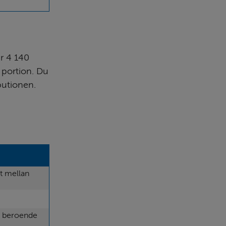
r 4 140 
portion. Du 
ibutionen.
t mellan 
 beroende 