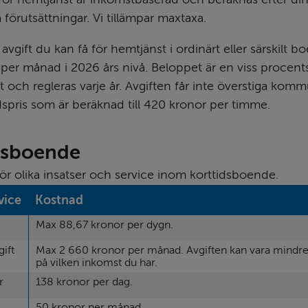
förutsättningar. Vi tillämpar maxtaxa.
vgift du kan få för hemtjänst i ordinärt eller särskilt bo
per månad i 2026 års nivå. Beloppet är en viss procents
 och regleras varje år. Avgiften får inte överstiga kom
ds­pris som är beräknad till 420 kronor per timme.
dsboende
ör olika insatser och service inom korttidsboende.
vice
Kostnad
Max 88,67 kronor per dygn.
ift
Max 2 660 kronor per månad. Avgiften kan vara mindre
på vilken inkomst du har.
r
138 kronor per dag.
50 kronor per månad.