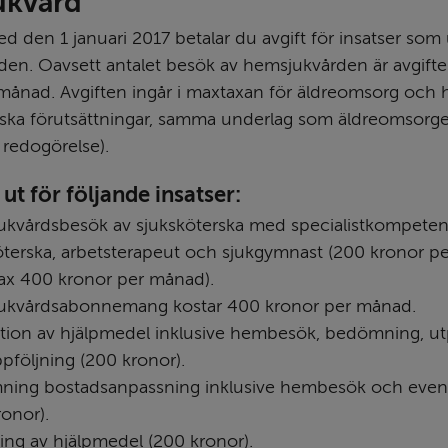
ukvård
 den 1 januari 2017 betalar du avgift för insatser som u
en. Oavsett antalet besök av hemsjukvården är avgift
månad. Avgiften ingår i maxtaxan för äldreomsorg och h
iska förutsättningar, samma underlag som äldre­omsorge
redogörelse).
 ut för följande insatser:
kvårdsbesök av sjuksköterska med specialistkompetens 
öterska, arbetsterapeut och sjukgymnast (200 kronor pe
x 400 kronor per månad).
kvårdsabonnemang kostar 400 kronor per månad.
tion av hjälpmedel inklusive hembesök, bedömning, ut
pföljning (200 kronor).
ing bostadsanpassning inklusive hembesök och eventue
ronor).
ng av hjälpmedel (200 kronor).