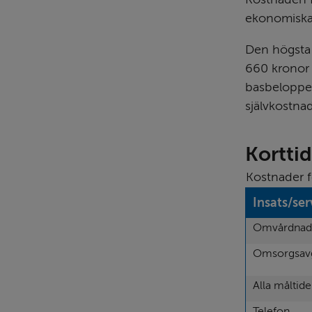
ekonomiska 
Den högsta a
660 kronor 
basbeloppet
självkostna
Kortti
Kostnader f
Insats/ser
Omvårdnad
Omsorgsavg
Alla måltide
Telefon