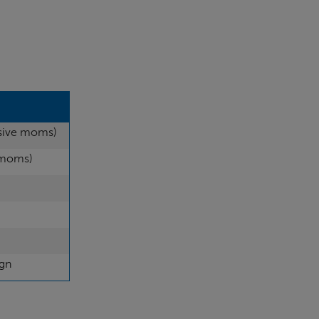
usive moms)
 moms)
ygn