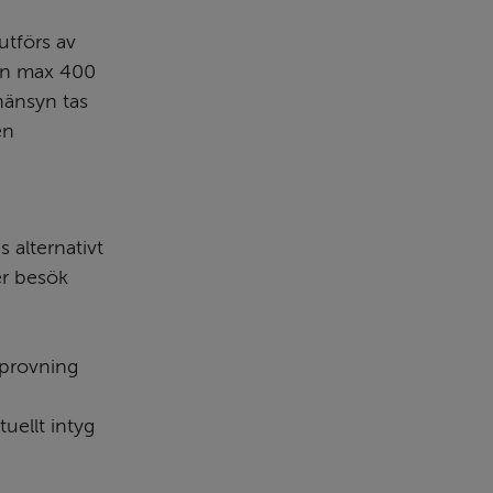
tförs av 
en max 400 
änsyn tas 
n 
alternativt 
r besök 
provning 
llt intyg 