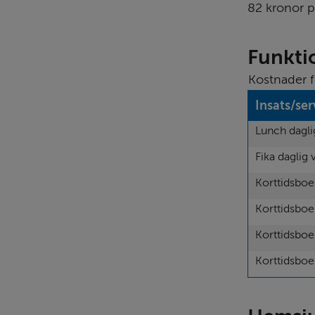
82 kronor p
Funkti
Kostnader f
Insats/ser
Lunch dagl
Fika daglig
Korttidsboe
Korttidsboe
Korttidsboe
Korttidsboe