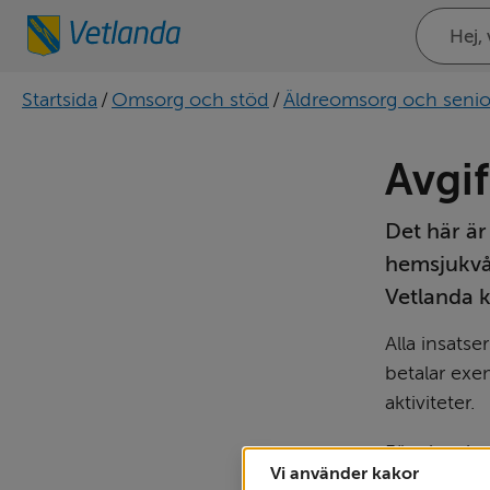
Sök
på
webbplat
Startsida
/
Omsorg och stöd
/
Äldreomsorg och senio
Avgif
Det här är
hemsjukvå
Vetlanda
Alla insatse
betalar exe
aktiviteter.
För vissa in
Vi använder kakor
avgiftsfria.