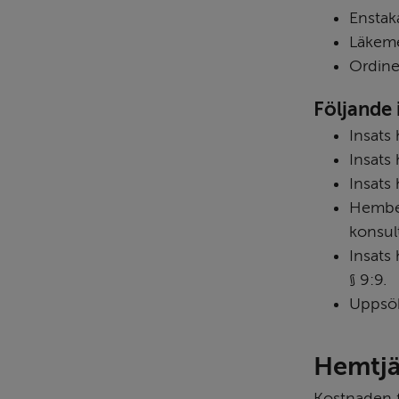
Enstak
Läkeme
Ordine
Följande 
Insats
Insats 
Insats
Hembes
konsul
Insats 
§ 9:9.
Uppsö
Hemtjä
Kostnaden f