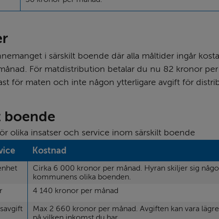
er
nemanget i särskilt boende där alla måltider ingår kosta
månad. För matdistribution betalar du nu 82 kronor per 
st för maten och inte någon ytterligare avgift för distr
lt boende
ör olika insatser och service inom särskilt boende
vice
Kostnad
enhet
Cirka 6 000 kronor per månad. Hyran skiljer sig någo
kommunens olika boenden.
r
4 140 kronor per månad
avgift
Max 2 660 kronor per månad. Avgiften kan vara lägre
på vilken inkomst du har.