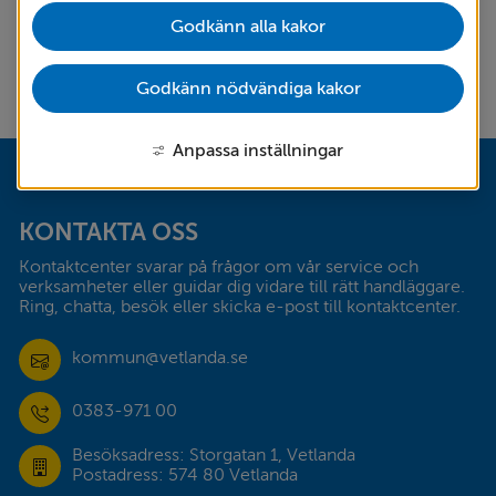
Godkänn alla kakor
Vattenverket
Godkänn nödvändiga kakor
Anpassa inställningar
Sidfot
KONTAKTA OSS
Kontaktcenter svarar på frågor om vår service och 
verksamheter eller guidar dig vidare till rätt handläggare. 
Ring, chatta, besök eller skicka e-post till kontaktcenter.
kommun@vetlanda.se
0383-971 00
Besöksadress: Storgatan 1, Vetlanda
Postadress: 574 80 Vetlanda