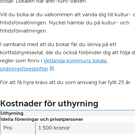
stolar. Lokalen har året-runt-vatten.
Vill du boka är du välkommen att vända dig till kultur- 
fritids­förvalt­ningen. Nyckel hämtar du på kultur- och 
fritidsförvaltningen.
I samband med att du bokar får du skriva på ett 
korttidshyresavtal, där du också förbinder dig att följa d
regler som finns i 
Vetlanda kommuns lokala 
pdf, 3 MB.
ordningsföreskrifter
.
För att få hyra krävs att du som ansvarig har fyllt 25 år.
Kostnader för uthyrning
Uthyrning
Idella föreningar och privatpersoner
Pris
1 500 kronor