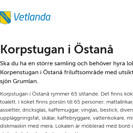
Korpstugan i Östanå
Ska du ha en större samling och behöver hyra lok
Korpenstugan i Östanå friluftsområde med utsikt
sjön Grumlan.
Korpstugan i Östanå rymmer 65 sittande. Det finns kök
toalett. I köket finns porslin till 65 personer; mattallrikar,
assietter, dricksglas, kaffemuggar, vinglas, bestick, divers
uppläggningsfat, skålar, kaffebryggare, vattenkokare, mic
diskmaskin med mera. Lokalen är möblerad med bord 