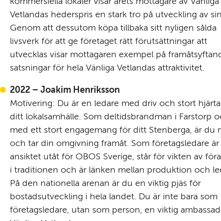
kommersiella lokaler visar årets mottagare av Vänliga 
Vetlandas hederspris en stark tro på utveckling av sin 
Genom att dessutom köpa tillbaka sitt nyligen sålda 
livsverk för att ge företaget rätt förutsättningar att 
utvecklas visar mottagaren exempel på framåtsyftand
satsningar för hela Vänliga Vetlandas attraktivitet.
2022 – Joakim Henriksson
Motivering: Du är en ledare med driv och stort hjärta 
ditt lokalsamhälle. Som deltidsbrandman i Farstorp o
med ett stort engagemang för ditt Stenberga, är du 
och tar din omgivning framåt. Som företagsledare är 
ansiktet utåt för OBOS Sverige, står för vikten av föra
i traditionen och är länken mellan produktion och led
På den nationella arenan är du en viktig pjäs för 
bostadsutveckling i hela landet. Du är inte bara som 
företagsledare, utan som person, en viktig ambassadö