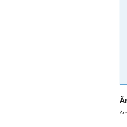
Ä
Äre