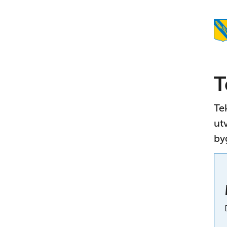
T
Te
ut
by