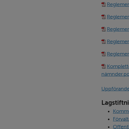
Reglement
Reglemen
Reglemen
Reglemen
Reglement
Komplett
nämnder.pd
Uppförande
Lagstiftn
Kommu
Förval
Offent