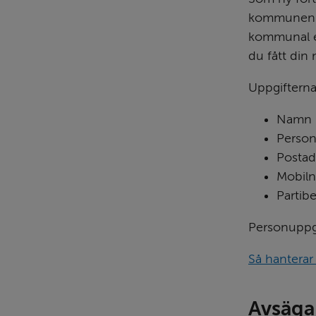
kommunen. P
kommunal e-
du fått din
Uppgifterna
Namn
Perso
Postad
Mobil
Partib
Personuppgi
Så hantera
Avsäga