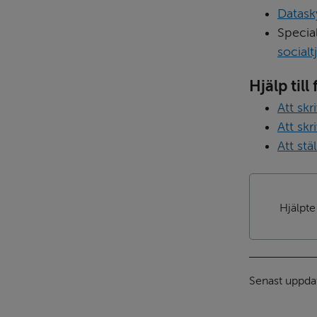
Datask
socialt
Hjälp til
Att sk
Att skr
Att stä
Hjälpte
Senast uppda