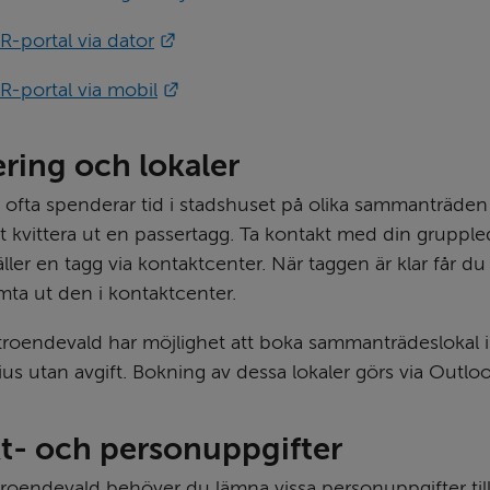
Länk till annan webbplats.
-portal via dator
Länk till annan webbplats.
-portal via mobil
ring och lokaler
 ofta spenderar tid i stadshuset på olika sammanträden 
tt kvittera ut en passertagg. Ta kontakt med din grupple
äller en tagg via kontaktcenter. När taggen är klar får du 
ta ut den i kontaktcenter.
roendevald har möjlighet att boka sammanträdeslokal i 
us utan avgift. Bokning av dessa lokaler görs via Outloo
t- och personuppgifter
roendevald behöver du lämna vissa personuppgifter till