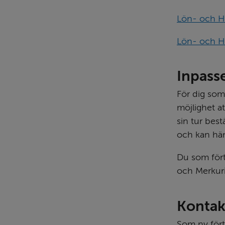
Lön- och HR
Lön- och HR
Inpasse
För dig som
möjlighet a
sin tur best
och kan häm
Du som fört
och Merkuri
Kontak
Som ny fört