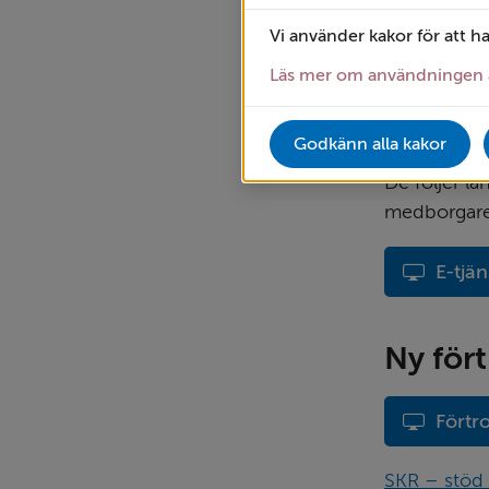
Vi använder kakor för att h
Detta görs i
uppgifterna 
Läs mer om användningen 
Ordförande,
Godkänn alla kakor
signera ären
De följer l
medborgare 
E-tjä
Ny för
Förtr
SKR – stöd 