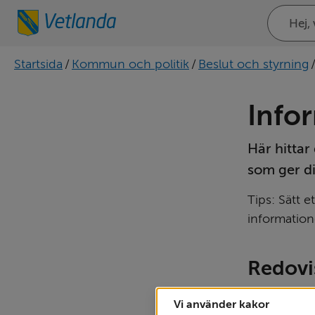
Sök
på
webbplat
Startsida
/
Kommun och politik
/
Beslut och styrning
Infor
Här hittar
som ger di
Tips: Sätt e
informatione
Redovi
Mellan 1 ma
Vi använder kakor
erhållet ko