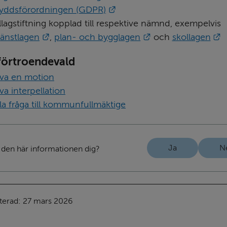
Länk till annan webbplats.
yddsförordningen (GDPR)
Speciallagstiftning kopplad till respektive nämnd, exempelvis 
Länk till annan webbplats.
Länk till annan we
L
jänstlagen
, 
plan- och bygglagen
 och 
skollagen
l förtroendevald
riva en motion
iva interpellation
lla fråga till kommunfullmäktige
Ja
N
 den här informationen dig?
terad: 
27 mars 2026