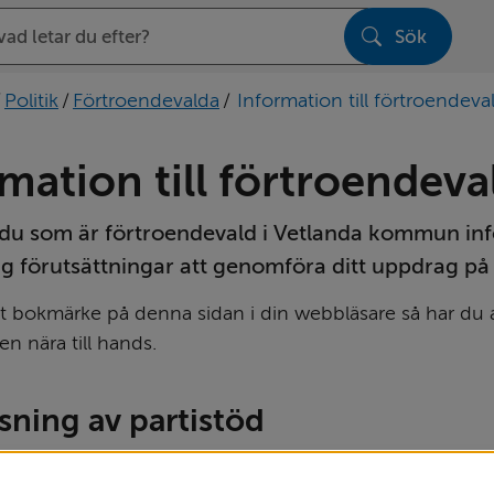
Sök
sen
/
Politik
/
Förtroendevalda
/
Information till förtroendeva
mation till förtroendeva
 du som är förtroendevald i Vetlanda kommun inf
g förutsättningar att genomföra ditt uppdrag på 
tt bokmärke på denna sidan i din webbläsare så har du al
n nära till hands.
sning av partistöd
rs och 30 juni ska de kommunala partierna skicka in red
mmunalt partistöd för föregående år.