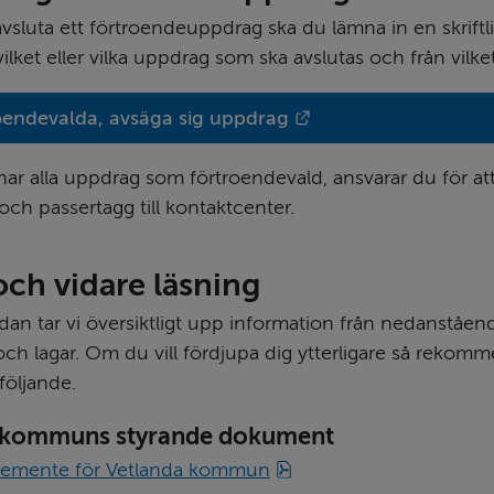
vsluta ett förtroendeuppdrag ska du lämna in en skriftli
ilket eller vilka uppdrag som ska avslutas och från vilk
Länk till annan web
oendevalda, avsäga sig uppdrag
r alla uppdrag som förtroendevald, ansvarar du för att
l och passertagg till kontaktcenter.
och vidare läsning
dan tar vi översiktligt upp information från nedanståen
h lagar. Om du vill fördjupa dig ytterligare så rekomme
 följande.
 kommuns styrande dokument
pdf, 233 kB.
lemente för Vetlanda kommun