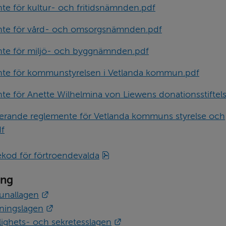
e för kultur- och fritidsnämnden.pdf
te för vård- och omsorgsnämnden.pdf
te för miljö- och byggnämnden.pdf
te för kommunstyrelsen i Vetlanda kommun.pdf
e för Anette Wilhelmina von Liewens donationsstiftel
erande reglemente för Vetlanda kommuns styrelse och
f
pdf, 163 kB.
kod för förtroendevalda
ing
Länk till annan webbplats.
nallagen
Länk till annan webbplats.
tningslagen
Länk till annan webbplats
lighets- och sekretesslagen