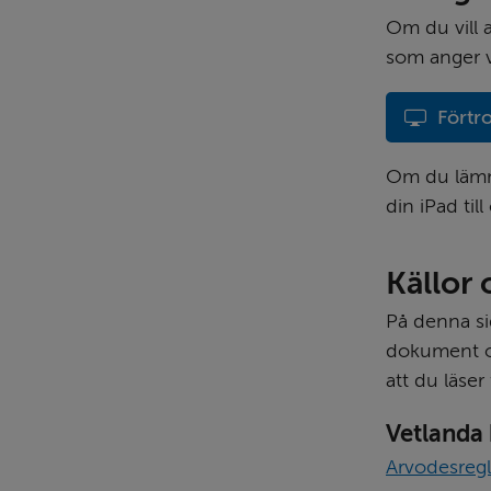
Om du vill a
som anger v
Förtr
Om du lämna
din iPad til
Källor 
På denna si
dokument oc
att du läser
Vetlanda
Arvodesreg