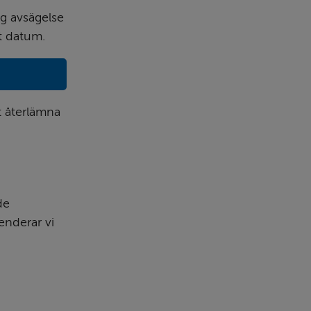
g avsägelse 
et datum.
bplats.
 återlämna 
de
nderar vi 