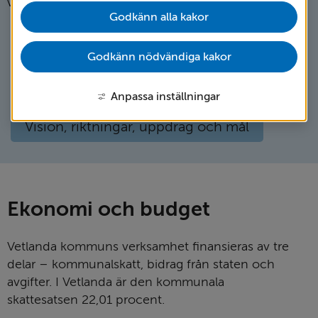
våra mål.
Godkänn alla kakor
Anslagstavla
Politik
Godkänn nödvändiga kakor
Servicedeklarationer
Styrdokument
Anpassa inställningar
Vision, riktningar, uppdrag och mål
Ekonomi och budget
Vetlanda kommuns verksamhet finansieras av tre
delar – kommunalskatt, bidrag från staten och
avgifter. I Vetlanda är den kommunala
skattesatsen 22,01 procent.