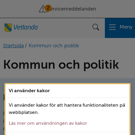
2
Servicemeddelanden
Meny
Sök
Startsida
/
Kommun och politik
Kommun och politik
Vi använder kakor
Beslut och styrning
Vi använder kakor för att hantera funktionaliteten på
webbplatsen.
Här hittar du protokoll från våra bestämmande
instanser, dokument som styr våra verksamheter
Läs mer om användningen av kakor
och hur vi jobbar. Du hittar också vår vision och