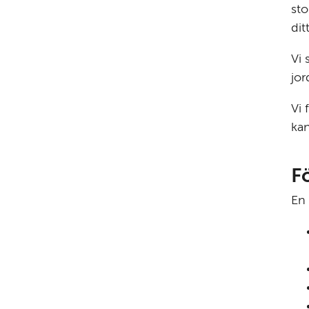
sto
dit
Vi 
jor
Vi 
kan
F
En 