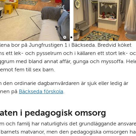
ena bor på Jungfrustigen 1 i Bäckseda. Bredvid köket 
ns ett lek- och pysselrum och i källaren ett stort lek- oc
grum med bland annat affär, gunga och myssoffa. Hele
 emot fem till sex barn.
den ordinarie dagbarnvårdaren är sjuk eller ledig är 
rnen på 
Bäckseda förskola
.
aten i pedagogisk omsorg
 och familj har naturligtvis det grundläggande ansvaret
r barnets matvanor, men den pedagogiska omsorgen har