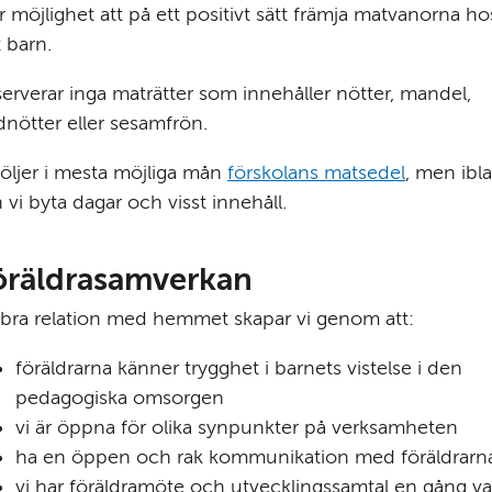
r möjlighet att på ett positivt sätt främja matvanorna hos
t barn.
serverar inga maträtter som innehåller nötter, mandel, 
dnötter eller sesamfrön.
följer i mesta möjliga mån 
förskolans matsedel
, men ibla
 vi byta dagar och visst innehåll.
öräldrasamverkan
bra relation med hemmet skapar vi genom att:
föräldrarna känner trygghet i barnets vistelse i den 
pedagogiska omsorgen
vi är öppna för olika synpunkter på verksamheten
ha en öppen och rak kommunikation med föräldrarn
vi har föräldramöte och utvecklingssamtal en gång var