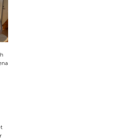
h 
na 
 
 