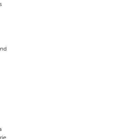
 
nd 
a
je 