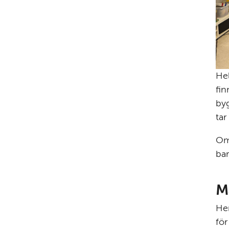
Hel
fin
byg
tar
Om 
ba
M
Hem
fö