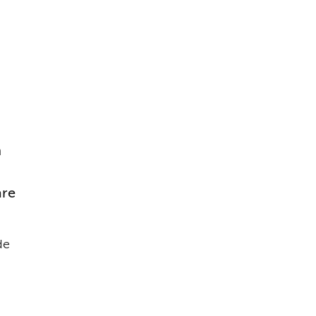
 
re 
e 