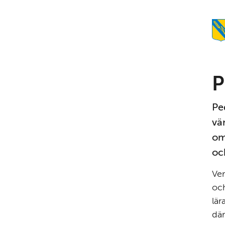
P
Pe
vän
om
oc
Ver
och
lär
där