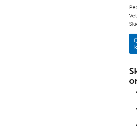
Ped
Vet
Sk
S
o