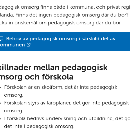
agogisk omsorg finns både i kommunal och privat regi 
landa. Finns det ingen pedagogisk omsorg där du bor? 
icka in önskemål om pedagogisk omsorg där du bor.
Behov av pedagogisk omsorg i särskild del av 
Länk till annan webbplats.
kommunen
killnader mellan pedagogisk 
msorg och förskola
Förskolan är en skolform, det är inte pedagogisk 
omsorg.
Förskolan styrs av läroplaner, det gör inte pedagogisk 
omsorg.
I förskola bedrivs undervis­ning och utbildning, det gö
det inte i pedagogisk omsorg.