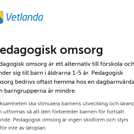
edagogisk omsorg
dagogisk omsorg är ett alternativ till förskola och
der sig till barn i åldrarna 1-5 år. Pedagogisk 
sorg bedrivs oftast hemma hos en dagbarn­vårda
h barn­grupperna är mindre.
ksam­heten ska stimulera barnens utveck­ling och lärand
 utformas så att den förbereder barnen för fortsatt 
ande. Pedagogisk omsorg är ingen skolform och styrs 
för inte av läroplan.