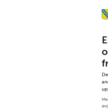
E
o
f
De
an
up
Med
avg