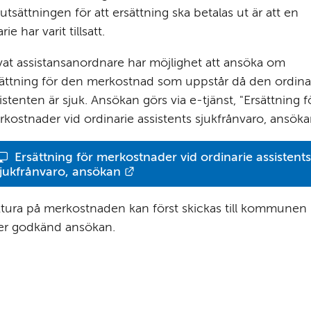
utsättningen för att ersättning ska betalas ut är att en 
arie har varit tillsatt.
vat assistansanordnare har möjlighet att ansöka om 
ättning för den merkostnad som uppstår då den ordinar
istenten är sjuk. Ansökan görs via e-tjänst, "Ersättning fö
kostnader vid ordinarie assistents sjukfrånvaro, ansöka
Ersättning för merkostnader vid ordinarie assistents 
Länk till annan webbplats.
jukfrånvaro, ansökan
tura på merkostnaden kan först skickas till kommunen 
ter godkänd ansökan.