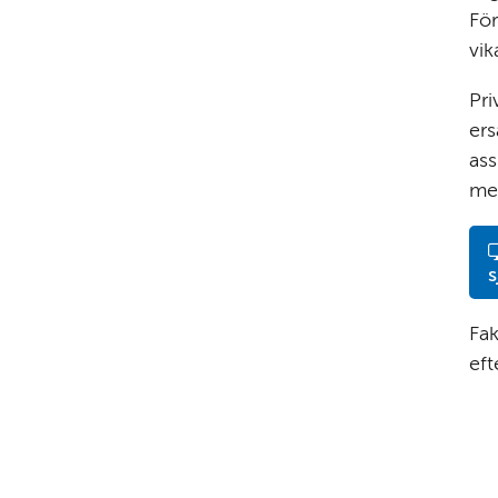
För
vik
Pri
ers
ass
mer
s
Fak
ef