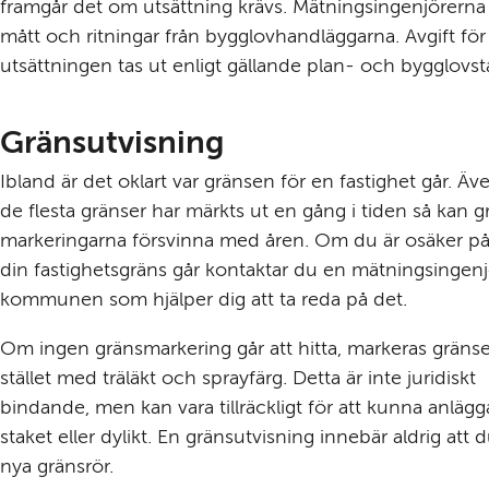
framgår det om utsätt­ning krävs. Mätnings­ingenjörerna 
mått och ritningar från bygglov­handläggarna. Avgift för 
utsätt­ningen tas ut enligt gällande plan- och bygglovs­t
Gränsutvisning
Ibland är det oklart var gränsen för en fastighet går. Äv
de flesta gränser har märkts ut en gång i tiden så kan g
markeringarna försvinna med åren. Om du är osäker på 
din fastighets­gräns går kontaktar du en mätnings­ingenj
kommunen som hjälper dig att ta reda på det.
Om ingen gräns­markering går att hitta, markeras gränsen
stället med träläkt och sprayfärg. Detta är inte juridiskt 
bindande, men kan vara tillräckligt för att kunna anlägga
staket eller dylikt. En gräns­utvisning innebär aldrig att du
nya gränsrör.