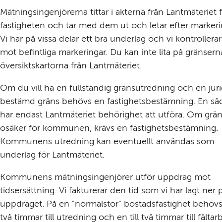
Mätningsingenjörerna tittar i akterna från Lantmäteriet f
fastigheten och tar med dem ut och letar efter markerin
Vi har på vissa delar ett bra underlag och vi kontrollera
mot befintliga markeringar. Du kan inte lita på gränserna 
översiktskartorna från Lantmäteriet.
Om du vill ha en fullständig gräns­utredning och en jurid
bestämd gräns behövs en fastighets­bestämning. En såd
har endast Lantmäteriet behörig­het att utföra. Om grän
osäker för kommunen, krävs en fastighets­bestämning. 
Kommunens utred­ning kan eventuellt användas som 
underlag för Lantmäteriet.
Kommunens mätnings­ingenjörer utför uppdrag mot 
tidsersättning. Vi fakturerar den tid som vi har lagt ner p
uppdraget. På en "normalstor" bostads­fastighet behövs e
två timmar till utred­ning och en till två timmar till fältar