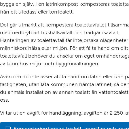
bygga en själv. I en latrinkompost komposteras toalettavf
från ett utedass eller torrtoalett.
Det går utmärkt att kompostera toalettavfallet tillsamma
med nedbrytbart hushållsavfall och trädgårdsavfall. 
Hanteringen av toalettavfall får inte orsaka olägenheter 
människors hälsa eller miljön. För att få ta hand om ditt 
toalettavfall behöver du ansöka om eget omhändertag
av latrin hos miljö- och byggförvaltningen.
Även om du inte avser att ta hand om latrin eller urin på
fastigheten, utan låta kommunen hämta latrinet, så beh
du anmäla installation av annan toalett än vattentoalett ti
oss.
Vi tar ut en avgift för handläggning, avgiften är 2 250 k
Kompostering/annan toalett, anmälan och ans