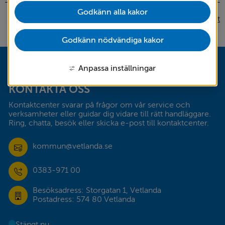
Godkänn alla kakor
Skriv ut
Godkänn nödvändiga kakor
Sidfot
Anpassa inställningar
KONTAKTA OSS
Kontaktcenter svarar på frågor om vår service och 
verksamheter eller guidar dig vidare till rätt handläggare. 
Ring, chatta, besök eller skicka e-post till kontaktcenter.
kommun@vetlanda.se
0383-971 00
Besöksadress: Storgatan 1, Vetlanda
Postadress: 574 80 Vetlanda
Stängt nu