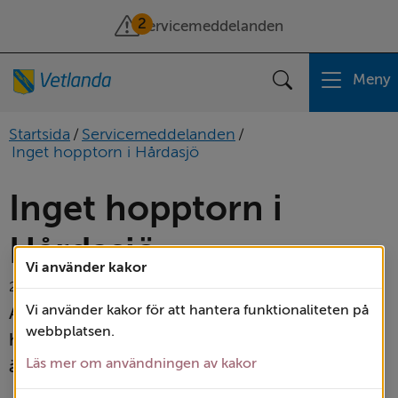
2
Servicemeddelanden
Meny
Sök
Startsida
/
Servicemeddelanden
/
Inget hopptorn i Hårdasjö
Inget hopptorn i 
Hårdasjö
Vi använder kakor
22 maj 2026
Vi använder kakor för att hantera funktionaliteten på
Av säkerhetsskäl finns det tillsvidare inget 
webbplatsen.
hopptorn i Hårdasjö i Landsbro. Vattennivån 
Läs mer om användningen av kakor
är för låg.