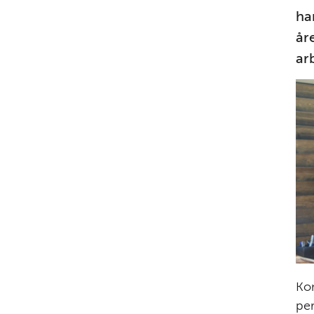
ha
år
ar
Kom
per