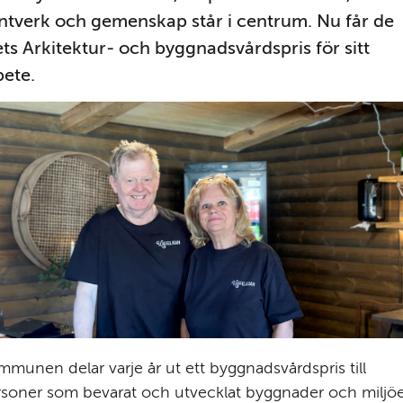
ntverk och gemenskap står i centrum. Nu får de 
ets Arkitektur- och byggnadsvårdspris för sitt 
bete.
munen delar varje år ut ett byggnadsvårdspris till 
soner som bevarat och utvecklat byggnader och miljöe