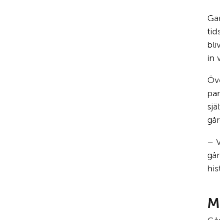
Gam
tid
bli
in 
Öve
par
sjä
går
– V
går
his
M