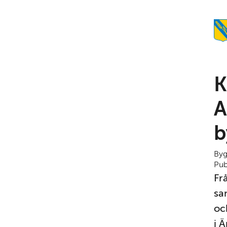
K
A
b
Byg
Pub
Fr
sa
oc
i Ä