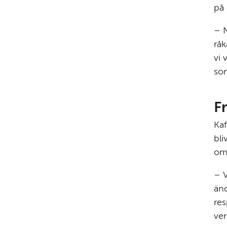
på 
– N
råk
vi 
som
F
Kaf
bli
omk
– V
änd
res
ver