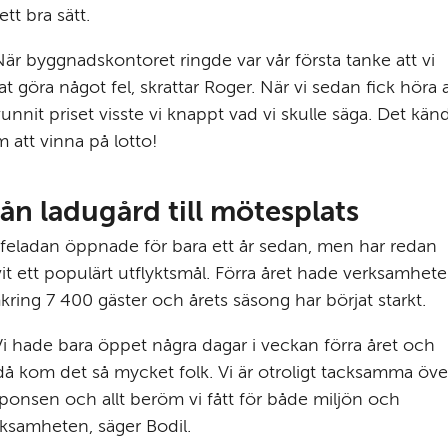
ett bra sätt.
är byggnadskontoret ringde var vår första tanke att vi 
at göra något fel, skrattar Roger. När vi sedan fick höra at
vunnit priset visste vi knappt vad vi skulle säga. Det känd
 att vinna på lotto!
rån ladugård till mötesplats
feladan öppnade för bara ett år sedan, men har redan 
vit ett populärt utflyktsmål. Förra året hade verksamhete
ring 7 400 gäster och årets säsong har börjat starkt.
i hade bara öppet några dagar i veckan förra året och 
å kom det så mycket folk. Vi är otroligt tacksamma över
ponsen och allt beröm vi fått för både miljön och 
ksamheten, säger Bodil.