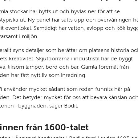
la stockar har bytts ut och hyvlas ner för att se 
stypiska ut. Ny panel har satts upp och övervåningen ha
vit eventlokal. Samtidigt har vatten, avlopp och kök bygg
varsamt i miljön.
rallt syns detaljer som berättar om platsens historia oc
ets kreativitet. Skjutdörrarna i industristil har de byggt 
lva, liksom lampor, bord och bar. Gamla föremål från 
den har fått nytt liv som inredning.
i använder mycket sådant som redan funnits här på 
den. Det betyder mycket för oss att bevara känslan och
torien i byggnaden, säger Bodil.
innen från 1600-talet