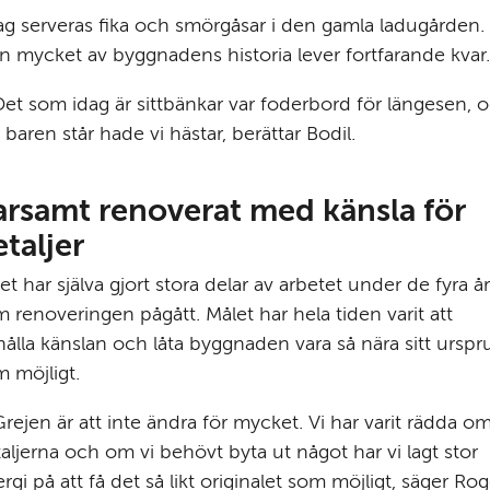
ag serveras fika och smörgåsar i den gamla ladugården. 
 mycket av byggnadens historia lever fortfarande kvar.
et som idag är sittbänkar var foderbord för längesen, o
 baren står hade vi hästar, berättar Bodil.
arsamt renoverat med känsla för 
taljer
et har själva gjort stora delar av arbetet under de fyra år 
 renoveringen pågått. Målet har hela tiden varit att 
ålla känslan och låta byggnaden vara så nära sitt urspr
 möjligt.
rejen är att inte ändra för mycket. Vi har varit rädda om
aljerna och om vi behövt byta ut något har vi lagt stor 
rgi på att få det så likt originalet som möjligt, säger Rog