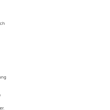
ch 
ung 
 
er.