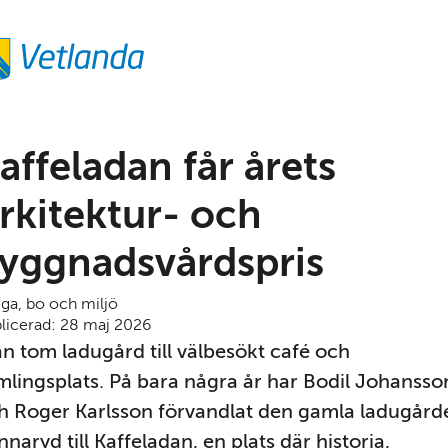
affeladan får årets 
rkitektur- och 
yggnadsvårdspris
ga, bo och miljö
licerad: 
28 maj 2026
ån tom ladugård till välbesökt café och 
mlingsplats. På bara några år har Bodil Johansson
h Roger Karlsson förvandlat den gamla ladugårde
nnaryd till Kaffeladan, en plats där historia, 