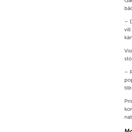
Går
båd
– 
vil
kän
Vis
stö
– R
pop
til
Pri
kom
nat
Mo