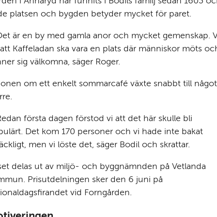
den i Ännaryd har funnits i Bodils familj sedan 1603 oc
e platsen och bygden betyder mycket för paret.
Det är en by med gamla anor och mycket gemenskap. Vi
l att Kaffeladan ska vara en plats där människor möts och
ner sig välkomna, säger Roger.
ionen om ett enkelt sommarcafé växte snabbt till något 
rre.
edan första dagen förstod vi att det här skulle bli 
ulärt. Det kom 170 personer och vi hade inte bakat 
lräckligt, men vi löste det, säger Bodil och skrattar.
set delas ut av miljö- och byggnämnden på Vetlanda 
mun. Prisutdelningen sker den 6 juni på 
ionaldagsfirandet vid Forngården.
tiveringen