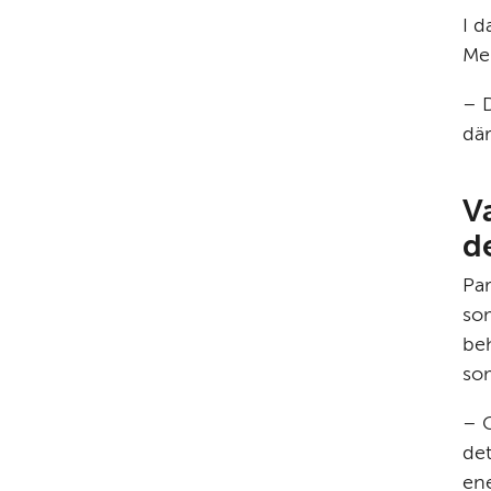
I d
Men
– D
där
V
de
Par
som
beh
som
– G
det
ene